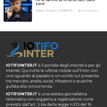
no al Santos all’offerta flash dello
Zenit
Matteo Tombolini,
27/08/2025
1 min di lettura
IOTIFOINTER.IT
è il portale degli interisti e per gli
interisti. Qui tutte le ultime notizie sull’Inter con
uno sguardo al passato e un occhio sul presente,
tra mercato, analisi, social, riflessioni e qualche
gufata alla concorrenza.
IOTIFOINTER.IT
è una testata giornalistica
telematica non soggetta a registrazione come
previsto dall’art. 3-bis della legge n.103 del 16