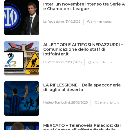
Inter: un novembre intenso tra Serie A
e Champions League
La Redazione,
31/10/2025
3 min di lettura
AI LETTORI E AI TIFOSI NERAZZURRI –
Comunicazione dello staff di
Iotifointer.it
La Redazione,
29/08/2025
1 min di lettura
LA RIFLESSIONE – Dalla spacconeria
di luglio al deserto
Matteo Tombolini,
28/08/2025
2 min di lettura
MERCATO – Telenovela Palacios: dal