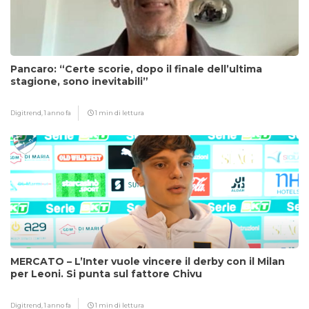
Pancaro: “Certe scorie, dopo il finale dell’ultima
stagione, sono inevitabili”
Digitrend,
1 anno fa
1 min di lettura
MERCATO – L’Inter vuole vincere il derby con il Milan
per Leoni. Si punta sul fattore Chivu
Digitrend,
1 anno fa
1 min di lettura