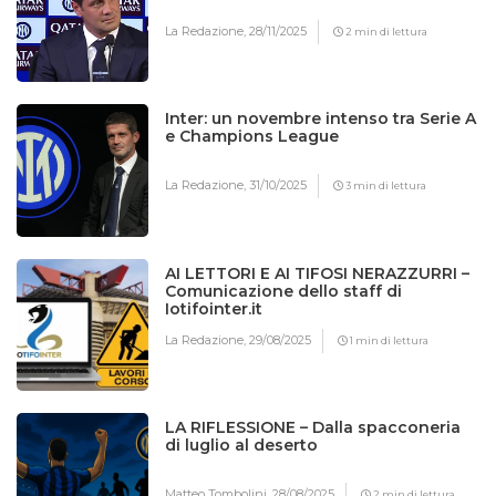
La Redazione,
28/11/2025
2 min di lettura
Inter: un novembre intenso tra Serie A
e Champions League
La Redazione,
31/10/2025
3 min di lettura
AI LETTORI E AI TIFOSI NERAZZURRI –
Comunicazione dello staff di
Iotifointer.it
La Redazione,
29/08/2025
1 min di lettura
LA RIFLESSIONE – Dalla spacconeria
di luglio al deserto
Matteo Tombolini,
28/08/2025
2 min di lettura