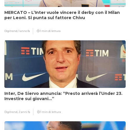
MERCATO – L’Inter vuole vincere il derby con il Milan
per Leoni. Si punta sul fattore Chivu
Digitrend,
1 anno fa
1 min di lettura
Inter, De Siervo annuncia: “Presto arriverà l’Under 23.
Investire sui giovani…”
Digitrend,
2 anni fa
1 min di lettura