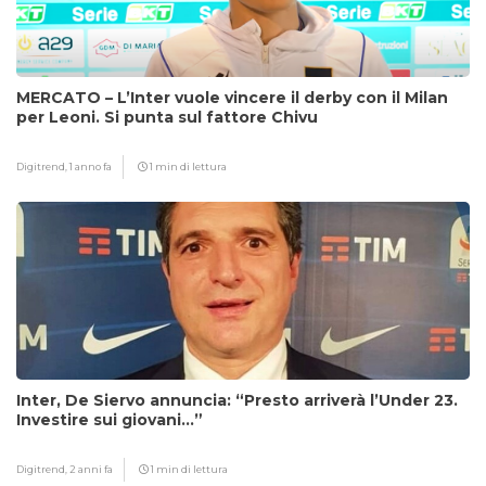
MERCATO – L’Inter vuole vincere il derby con il Milan
per Leoni. Si punta sul fattore Chivu
Digitrend,
1 anno fa
1 min di lettura
Inter, De Siervo annuncia: “Presto arriverà l’Under 23.
Investire sui giovani…”
Digitrend,
2 anni fa
1 min di lettura