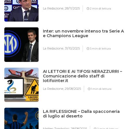
La Redazione,
28/11/2025
2 min di lettura
Inter: un novembre intenso tra Serie A
e Champions League
La Redazione,
31/10/2025
3 min di lettura
AI LETTORI E AI TIFOSI NERAZZURRI –
Comunicazione dello staff di
Iotifointer.it
La Redazione,
29/08/2025
1 min di lettura
LA RIFLESSIONE – Dalla spacconeria
di luglio al deserto
Matteo Tombolini,
28/08/2025
2 min di lettura