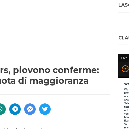
LASC
CLA
ers, piovono conferme:
 quota di maggioranza