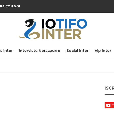
RA CON NOI
s Inter
Interviste Nerazzurre
Social Inter
Vip Inter
ISC