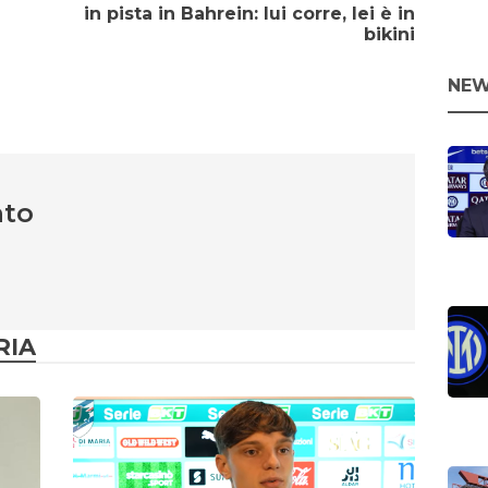
in pista in Bahrein: lui corre, lei è in
bikini
NEW
nto
RIA