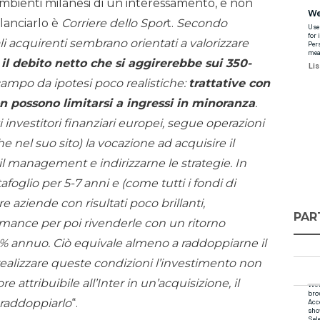
bienti milanesi di un interessamento, e non
rilanciarlo è
Corriere dello Spor
t.
Secondo
li acquirenti sembrano orientati a valorizzare
 il debito netto che si aggirerebbe sui 350-
campo da ipotesi poco realistiche:
trattative con
on possono limitarsi a ingressi in minoranza
.
 investitori finanziari europei, segue operazioni
e nel suo sito) la vocazione ad acquisire il
il management e indirizzarne le strategie. In
afoglio per 5-7 anni e (come tutti i fondi di
re aziende con risultati poco brillanti,
PAR
ormance per poi rivenderle con un ritorno
15% annuo. Ciò equivale almeno a raddoppiarne il
realizzare queste condizioni l’investimento non
e attribuibile all’Inter in un’acquisizione, il
raddoppiarlo
“.