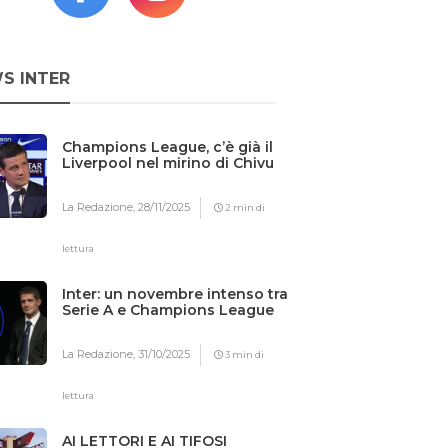
S INTER
Champions League, c’è già il
Liverpool nel mirino di Chivu
La Redazione,
28/11/2025
2 min di
lettura
Inter: un novembre intenso tra
Serie A e Champions League
La Redazione,
31/10/2025
3 min di
lettura
AI LETTORI E AI TIFOSI