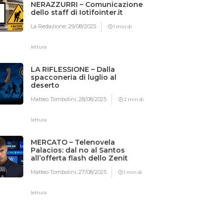
NERAZZURRI – Comunicazione
dello staff di Iotifointer.it
La Redazione,
29/08/2025
1 min di
lettura
LA RIFLESSIONE – Dalla
spacconeria di luglio al
deserto
Matteo Tombolini,
28/08/2025
2 min di
lettura
MERCATO – Telenovela
Palacios: dal no al Santos
all’offerta flash dello Zenit
Matteo Tombolini,
27/08/2025
1 min di
lettura