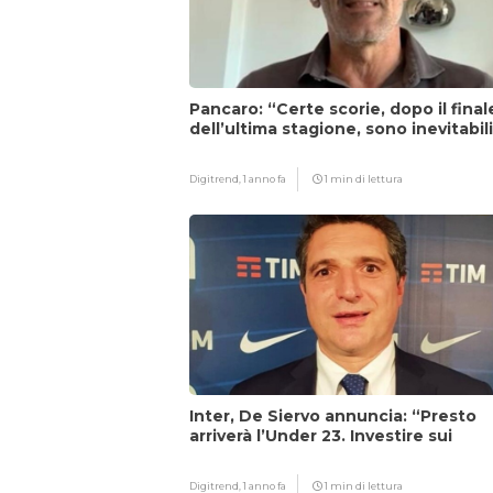
Pancaro: “Certe scorie, dopo il final
dell’ultima stagione, sono inevitabil
Digitrend,
1 anno fa
1 min di lettura
Inter, De Siervo annuncia: “Presto
arriverà l’Under 23. Investire sui
giovani…”
Digitrend,
1 anno fa
1 min di lettura