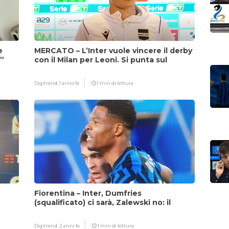
e
MERCATO – L’Inter vuole vincere il derby
i”
con il Milan per Leoni. Si punta sul
fattore Chivu
Digitrend,
1 anno fa
1 min di lettura
Fiorentina – Inter, Dumfries
(squalificato) ci sarà, Zalewski no: il
motivo
Digitrend,
2 anni fa
1 min di lettura