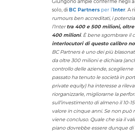
Giungono ampie conferme negli am
solo, di
BC Partners
per l’
Inter
. A 
rumours ben accreditati, i potenzia
l’Inter
tra 400 e 500 milioni, oltre
400 milioni
. È bene sgombrare il 
interlocutori di questo calibro n
BC Partners è uno dei più blasonati
da oltre 300 milioni e dichiara (anch
controllo delle aziende, sceglierne 
passato ha tenuto le società in port
private equity) ha interesse a rileva
riorganizzarle, migliorarne la perf
sull’investimento di almeno il 10-
valore in cinque anni. Se non può 
viene concluso. Quale che sia il valor
piano dovrebbe essere dunque di 