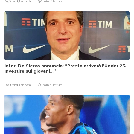
Digitrend,
1 anno fa
1 min di lettura
Inter, De Siervo annuncia: “Presto arriverà l’Under 23.
Investire sui giovani…”
Digitrend,
1 anno fa
1 min di lettura