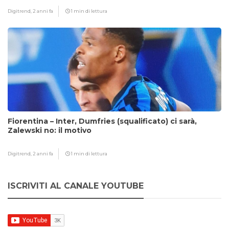
Digitrend,
2 anni fa
1 min di lettura
Fiorentina – Inter, Dumfries (squalificato) ci sarà,
Zalewski no: il motivo
Digitrend,
2 anni fa
1 min di lettura
ISCRIVITI AL CANALE YOUTUBE