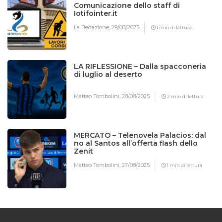
Comunicazione dello staff di
Iotifointer.it
La Redazione,
29/08/2025
1 min di lettura
LA RIFLESSIONE – Dalla spacconeria
di luglio al deserto
Matteo Tombolini,
28/08/2025
2 min di lettura
MERCATO – Telenovela Palacios: dal
no al Santos all’offerta flash dello
Zenit
Matteo Tombolini,
27/08/2025
1 min di lettura