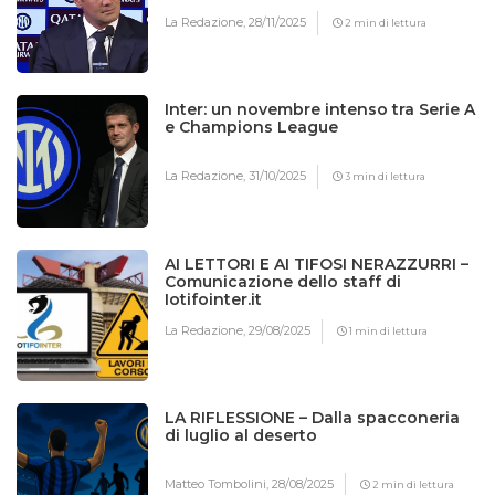
La Redazione,
28/11/2025
2 min di lettura
Inter: un novembre intenso tra Serie A
e Champions League
La Redazione,
31/10/2025
3 min di lettura
AI LETTORI E AI TIFOSI NERAZZURRI –
Comunicazione dello staff di
Iotifointer.it
La Redazione,
29/08/2025
1 min di lettura
LA RIFLESSIONE – Dalla spacconeria
di luglio al deserto
Matteo Tombolini,
28/08/2025
2 min di lettura