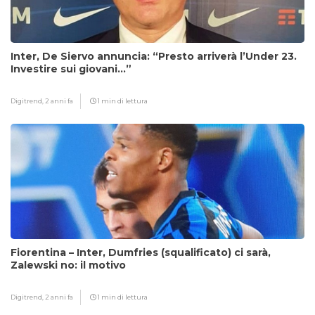
Inter, De Siervo annuncia: “Presto arriverà l’Under 23.
Investire sui giovani…”
Digitrend,
2 anni fa
1 min di lettura
Fiorentina – Inter, Dumfries (squalificato) ci sarà,
Zalewski no: il motivo
Digitrend,
2 anni fa
1 min di lettura