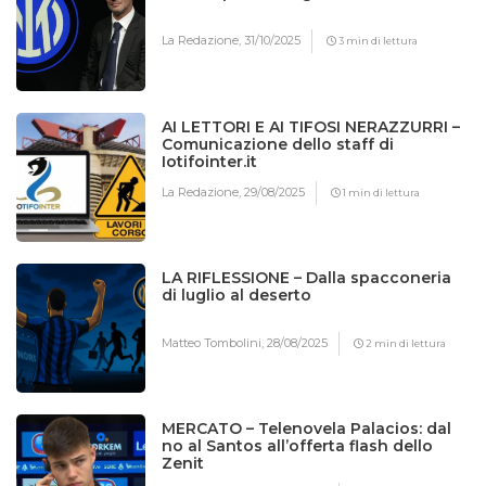
La Redazione,
31/10/2025
3 min di lettura
AI LETTORI E AI TIFOSI NERAZZURRI –
Comunicazione dello staff di
Iotifointer.it
La Redazione,
29/08/2025
1 min di lettura
LA RIFLESSIONE – Dalla spacconeria
di luglio al deserto
Matteo Tombolini,
28/08/2025
2 min di lettura
MERCATO – Telenovela Palacios: dal
no al Santos all’offerta flash dello
Zenit