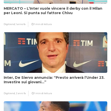
MERCATO – L’Inter vuole vincere il derby con il Milan
per Leoni. Si punta sul fattore Chivu
Digitrend,
1 anno fa
1 min di lettura
Inter, De Siervo annuncia: “Presto arriverà l’Under 23.
Investire sui giovani…”
Digitrend,
2 anni fa
1 min di lettura