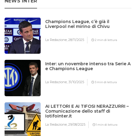
NEWS INTER
Champions League, c’è già il
Liverpool nel mirino di Chivu
La Redazione,
28/11/2025
2 min di lettura
Inter: un novembre intenso tra Serie A
e Champions League
La Redazione,
31/10/2025
3 min di lettura
AI LETTORI E AI TIFOSI NERAZZURRI –
Comunicazione dello staff di
Iotifointer.it
La Redazione,
29/08/2025
1 min di lettura