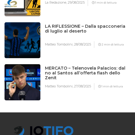
La Redazione,
29/08/2025
1 min di lettura
LA RIFLESSIONE – Dalla spacconeria
di luglio al deserto
Matteo Tombolini,
28/08/2025
2 min di lettura
MERCATO – Telenovela Palacios: dal
no al Santos all’offerta flash dello
Zenit
Matteo Tombolini,
27/08/2025
1 min di lettura