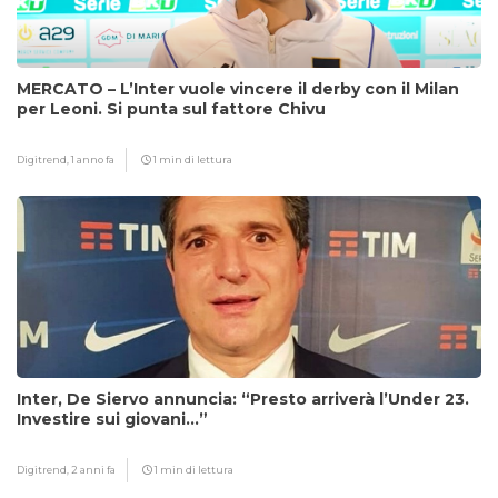
MERCATO – L’Inter vuole vincere il derby con il Milan
per Leoni. Si punta sul fattore Chivu
Digitrend,
1 anno fa
1 min di lettura
Inter, De Siervo annuncia: “Presto arriverà l’Under 23.
Investire sui giovani…”
Digitrend,
2 anni fa
1 min di lettura