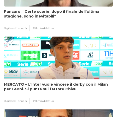
Pancaro: “Certe scorie, dopo il finale dell’ultima
stagione, sono inevitabili”
Digitrend,
1 anno fa
1 min di lettura
MERCATO – L’Inter vuole vincere il derby con il Milan
per Leoni. Si punta sul fattore Chivu
Digitrend,
1 anno fa
1 min di lettura