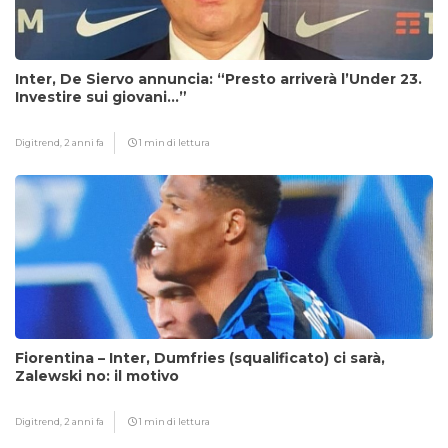
Inter, De Siervo annuncia: “Presto arriverà l’Under 23.
Investire sui giovani…”
Digitrend,
2 anni fa
1 min di lettura
Fiorentina – Inter, Dumfries (squalificato) ci sarà,
Zalewski no: il motivo
Digitrend,
2 anni fa
1 min di lettura