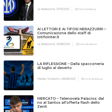
La Redazione,
31/10/2025
3 min di lettura
AI LETTORI E AI TIFOSI NERAZZURRI –
Comunicazione dello staff di
Iotifointer.it
La Redazione,
29/08/2025
1 min di lettura
LA RIFLESSIONE – Dalla spacconeria
di luglio al deserto
Matteo Tombolini,
28/08/2025
2 min di lettura
MERCATO – Telenovela Palacios: dal
no al Santos all’offerta flash dello
Zenit