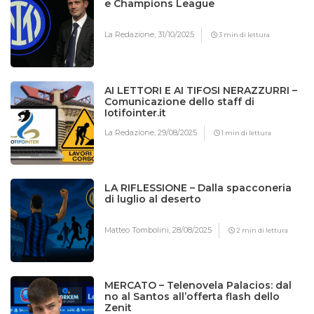
e Champions League
La Redazione,
31/10/2025
3 min di lettura
AI LETTORI E AI TIFOSI NERAZZURRI –
Comunicazione dello staff di
Iotifointer.it
La Redazione,
29/08/2025
1 min di lettura
LA RIFLESSIONE – Dalla spacconeria
di luglio al deserto
Matteo Tombolini,
28/08/2025
2 min di lettura
MERCATO – Telenovela Palacios: dal
no al Santos all’offerta flash dello
Zenit