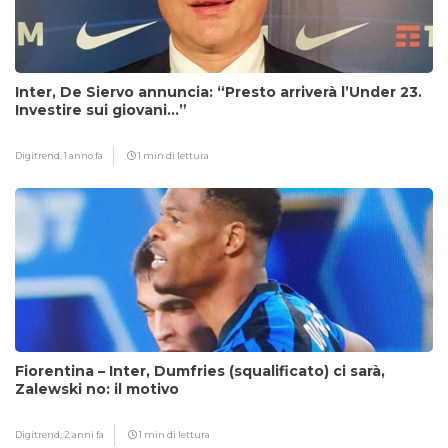
Inter, De Siervo annuncia: “Presto arriverà l’Under 23.
Investire sui giovani…”
Digitrend,
1 anno fa
1 min di lettura
Fiorentina – Inter, Dumfries (squalificato) ci sarà,
Zalewski no: il motivo
Digitrend,
2 anni fa
1 min di lettura