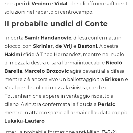
recuperi di
Vecino
e
Vidal
, che gli offrono sufficienti
soluzioni nel reparto di centrocampo.
Il probabile undici di Conte
In porta
Samir Handanovic
, difesa confermata in
blocco, con
Skriniar, de Vrij
e
Bastoni
. A destra
Hakimi
sfiderà Theo Hernandez, mentre nel ruolo
di mezzala destra ci sarà l’ormai intoccabile
Nicolò
Barella
.
Marcelo Brozovic
agirà davanti alla difesa,
mentre c’è ancora vivo un ballottaggio tra
Eriksen
e
Vidal per il ruolo di mezzala sinistra, con l’ex
Tottenham che appare in vantaggio rispetto al
cileno. A sinistra confermata la fiducia a
Perisic
mentre in attacco spazio all’ormai collaudata coppia
Lukaku-Lautaro
.
Inter, la probabile formazione anti-Milan: (3-5-2)