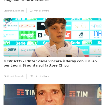
stagione, sono inevitabili”
Digitrend,
1 anno fa
1 min di lettura
MERCATO – L’Inter vuole vincere il derby con il Milan
per Leoni. Si punta sul fattore Chivu
Digitrend,
1 anno fa
1 min di lettura