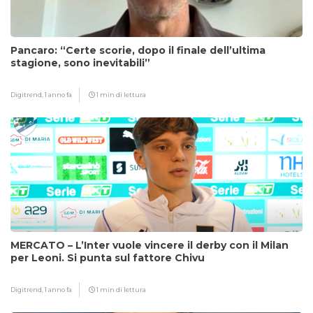
Pancaro: “Certe scorie, dopo il finale dell’ultima
stagione, sono inevitabili”
Digitrend,
1 anno fa
1 min di lettura
MERCATO – L’Inter vuole vincere il derby con il Milan
per Leoni. Si punta sul fattore Chivu
Digitrend,
1 anno fa
1 min di lettura