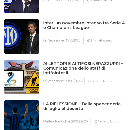
La Redazione,
28/11/2025
2 min di lettura
Inter: un novembre intenso tra Serie A
e Champions League
La Redazione,
31/10/2025
3 min di lettura
AI LETTORI E AI TIFOSI NERAZZURRI –
Comunicazione dello staff di
Iotifointer.it
La Redazione,
29/08/2025
1 min di lettura
LA RIFLESSIONE – Dalla spacconeria
di luglio al deserto
Matteo Tombolini,
28/08/2025
2 min di lettura