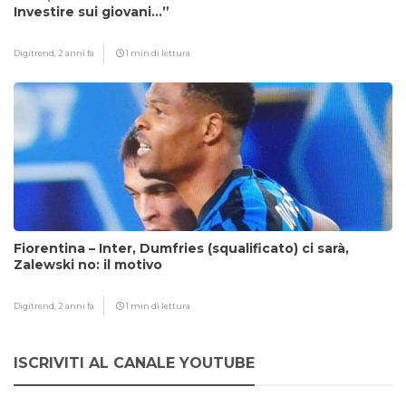
Investire sui giovani…”
Digitrend,
2 anni fa
1 min di lettura
Fiorentina – Inter, Dumfries (squalificato) ci sarà,
Zalewski no: il motivo
Digitrend,
2 anni fa
1 min di lettura
ISCRIVITI AL CANALE YOUTUBE