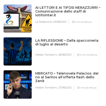
AI LETTORI E AI TIFOSI NERAZZURRI –
Comunicazione dello staff di
Iotifointer.it
La Redazione,
29/08/2025
1 min di lettura
LA RIFLESSIONE – Dalla spacconeria
di luglio al deserto
Matteo Tombolini,
28/08/2025
2 min di lettura
MERCATO – Telenovela Palacios: dal
no al Santos all’offerta flash dello
Zenit
Matteo Tombolini,
27/08/2025
1 min di lettura