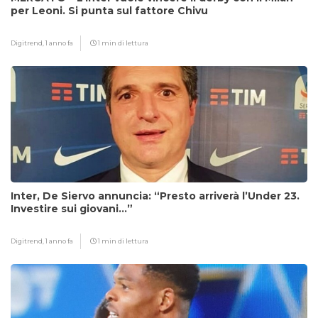
per Leoni. Si punta sul fattore Chivu
Digitrend,
1 anno fa
1 min di lettura
Inter, De Siervo annuncia: “Presto arriverà l’Under 23.
Investire sui giovani…”
Digitrend,
1 anno fa
1 min di lettura