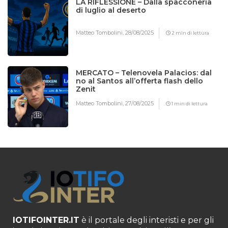
LA RIFLESSIONE – Dalla spacconeria
di luglio al deserto
Matteo Tombolini,
28/08/2025
2 min di lettura
MERCATO – Telenovela Palacios: dal
no al Santos all’offerta flash dello
Zenit
Matteo Tombolini,
27/08/2025
1 min di lettura
IOTIFOINTER.IT
è il portale degli interisti e per gli