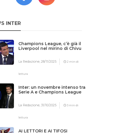
S INTER
Champions League, c’è già il
Liverpool nel mirino di Chivu
La Redazione,
28/11/2025
2 min di
lettura
Inter: un novembre intenso tra
Serie A e Champions League
La Redazione,
31/10/2025
3 min di
lettura
AI LETTORI E AI TIFOSI