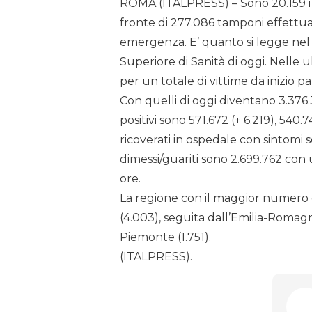
ROMA (ITALPRESS) – Sono 20.159 i nuo
fronte di 277.086 tamponi effettuat
emergenza. E’ quanto si legge nel b
Superiore di Sanità di oggi. Nelle ul
per un totale di vittime da inizio 
Con quelli di oggi diventano 3.376.37
positivi sono 571.672 (+ 6.219), 540.
ricoverati in ospedale con sintomi so
dimessi/guariti sono 2.699.762 con
ore.
La regione con il maggior numero d
(4.003), seguita dall’Emilia-Romagna
Piemonte (1.751).
(ITALPRESS).