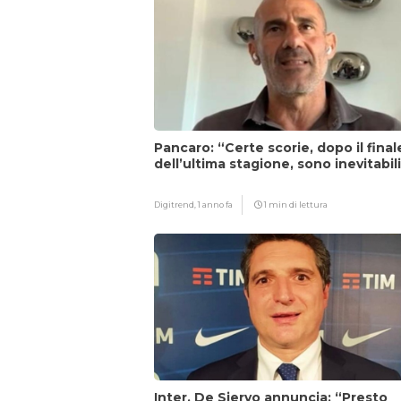
Pancaro: “Certe scorie, dopo il final
dell’ultima stagione, sono inevitabil
Digitrend,
1 anno fa
1 min di lettura
Inter, De Siervo annuncia: “Presto