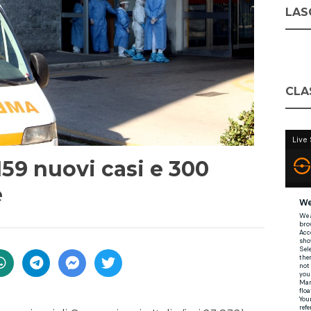
LASC
CLA
159 nuovi casi e 300
e