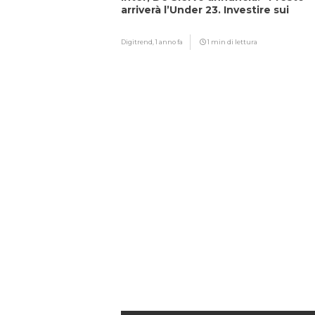
arriverà l’Under 23. Investire sui
giovani…”
Digitrend,
1 anno fa
1 min di lettura