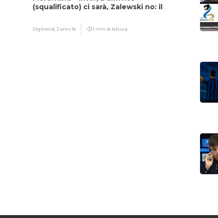
(squalificato) ci sarà, Zalewski no: il
motivo
Digitrend,
2 anni fa
1 min di lettura