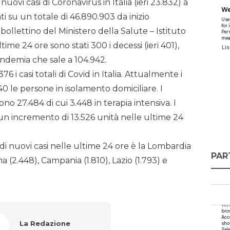
vi casi di Coronavirus in Italia (ieri 23.832) a
i su un totale di 46.890.903 da inizio
ollettino del Ministero della Salute – Istituto
time 24 ore sono stati 300 i decessi (ieri 401),
pandemia che sale a 104.942.
6 i casi totali di Covid in Italia. Attualmente i
740 le persone in isolamento domiciliare. I
no 27.484 di cui 3.448 in terapia intensiva. I
 un incremento di 13.526 unità nelle ultime 24
i nuovi casi nelle ultime 24 ore è la Lombardia
PAR
 (2.448), Campania (1.810), Lazio (1.793) e
La Redazione