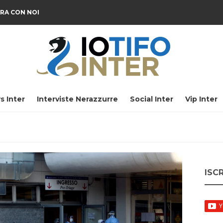
RA CON NOI
s Inter
Interviste Nerazzurre
Social Inter
Vip Inter
ISC