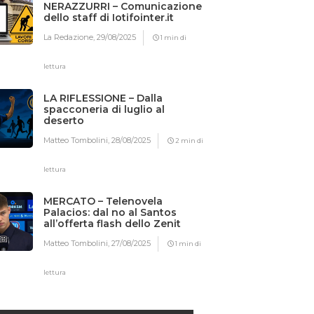
NERAZZURRI – Comunicazione
dello staff di Iotifointer.it
La Redazione,
29/08/2025
1 min di
lettura
LA RIFLESSIONE – Dalla
spacconeria di luglio al
deserto
Matteo Tombolini,
28/08/2025
2 min di
lettura
MERCATO – Telenovela
Palacios: dal no al Santos
all’offerta flash dello Zenit
Matteo Tombolini,
27/08/2025
1 min di
lettura