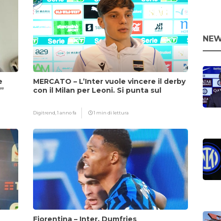
NEW
e
MERCATO – L’Inter vuole vincere il derby
i”
con il Milan per Leoni. Si punta sul
fattore Chivu
Digitrend,
1 anno fa
1 min di lettura
Fiorentina – Inter, Dumfries