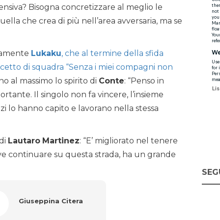
offensiva? Bisogna concretizzare al meglio le
quella che crea di più nell’area avversaria, ma se
uramente
Lukaku
, che al termine della sfida
oncetto di squadra “Senza i miei compagni non
no al massimo lo spirito di
Conte
: “Penso in
ortante. Il singolo non fa vincere, l’insieme
azzi lo hanno capito e lavorano nella stessa
 di
Lautaro
Martinez
: “E’ migliorato nel tenere
eve continuare su questa strada, ha un grande
SEG
Giuseppina Citera