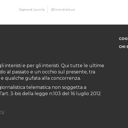
motivo
Digitrend,
2 anni fa
1 min di lettura
COOK
CHI 
i interisti e per gli interisti. Qui tutte le ultime
do al passato e un occhio sul presente, tra
ioni e qualche gufata alla concorrenza.
iornalistica telematica non soggetta a
art. 3-bis della legge n.103 del 16 luglio 2012
cy