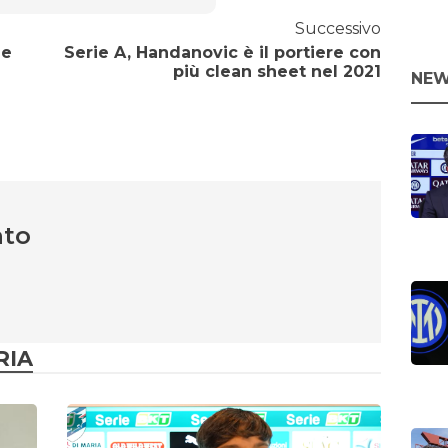
Successivo
ne
Serie A, Handanovic è il portiere con
più clean sheet nel 2021
NEW
nto
RIA