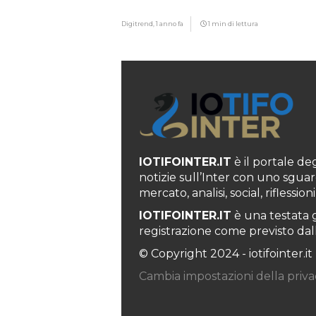
giovani…”
Digitrend,
1 anno fa
1 min di lettura
IOTIFOINTER.IT
è il portale degl
notizie sull’Inter con uno sguar
mercato, analisi, social, rifless
IOTIFOINTER.IT
è una testata g
registrazione come previsto dall’
© Copyright 2024 - iotifointer.it
Cambia impostazioni della priva