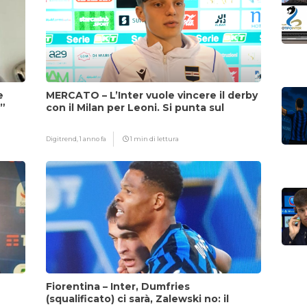
e
MERCATO – L’Inter vuole vincere il derby
i”
con il Milan per Leoni. Si punta sul
fattore Chivu
Digitrend,
1 anno fa
1 min di lettura
Fiorentina – Inter, Dumfries
(squalificato) ci sarà, Zalewski no: il