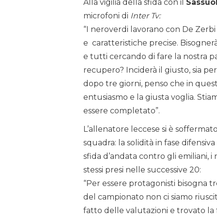
Alla vigilia della sfida con il
Sassuo
microfoni di
Inter Tv:
“I neroverdi lavorano con De Zerbi
e caratteristiche precise. Bisogner
e tutti cercando di fare la nostra p
recupero? Inciderà il giusto, sia pe
dopo tre giorni, penso che in ques
entusiasmo e la giusta voglia. Sti
essere completato”.
L’allenatore leccese si è soffermat
squadra: la solidità in fase difensiv
sfida d’andata contro gli emiliani, i 
stessi presi nelle successive 20:
“Per essere protagonisti bisogna trov
del campionato non ci siamo riuscit
fatto delle valutazioni e trovato l