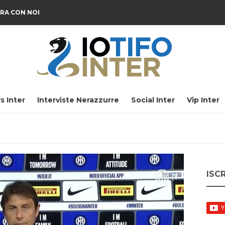
RA CON NOI
s Inter
Interviste Nerazzurre
Social Inter
Vip Inter
ISC