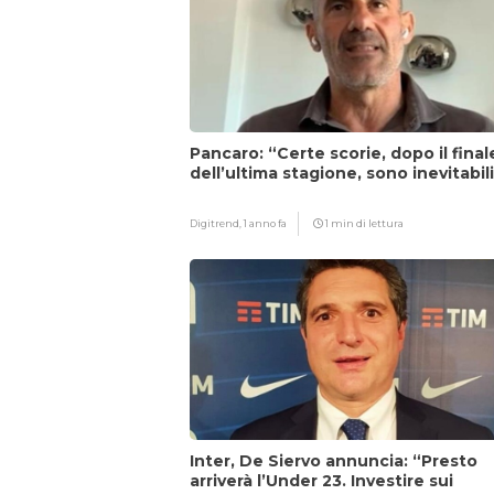
Pancaro: “Certe scorie, dopo il final
dell’ultima stagione, sono inevitabil
Digitrend,
1 anno fa
1 min di lettura
Inter, De Siervo annuncia: “Presto
arriverà l’Under 23. Investire sui