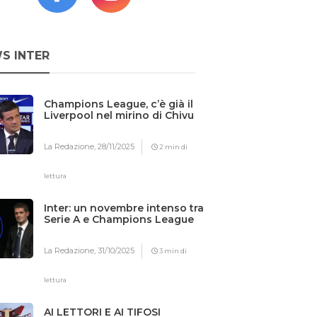
S INTER
Champions League, c’è già il
Liverpool nel mirino di Chivu
La Redazione,
28/11/2025
2 min di
lettura
Inter: un novembre intenso tra
Serie A e Champions League
La Redazione,
31/10/2025
3 min di
lettura
AI LETTORI E AI TIFOSI