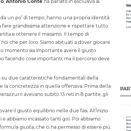
lo
,
Antonio Conte
ha parlato in esclusiva ai
 da un po’ di tempo, hanno una propria identità
à fare grandissima attenzione e rispettare tutto
artita e ottenere il massimo. Il tempo di
r noi che per loro. Siamo abituati a dover giocare
to momento sia importante avere il giusto
amo facendo cose importanti, ma il percorso deve
o su due caratteristiche fondamentali della
a e la concretezza in quella offensiva. Prima della
PAR
nerazzurri avevano subito 13 reti in 8 partite, gli
are il giusto equilibrio nelle due fasi. All’inizio
i e abbiamo incassato tanti gol. Poi abbiamo
a formula giusta, che ci ha permesso di essere più