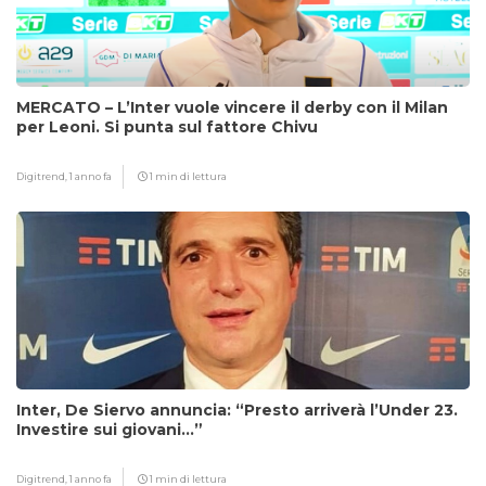
MERCATO – L’Inter vuole vincere il derby con il Milan
per Leoni. Si punta sul fattore Chivu
Digitrend,
1 anno fa
1 min di lettura
Inter, De Siervo annuncia: “Presto arriverà l’Under 23.
Investire sui giovani…”
Digitrend,
1 anno fa
1 min di lettura