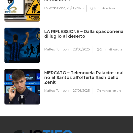
La Redazione,
29/08/2025
1 min di lettura
LA RIFLESSIONE – Dalla spacconeria
di luglio al deserto
Matteo Tombolini,
28/08/2025
2 min di lettura
MERCATO – Telenovela Palacios: dal
no al Santos all’offerta flash dello
Zenit
Matteo Tombolini,
27/08/2025
1 min di lettura