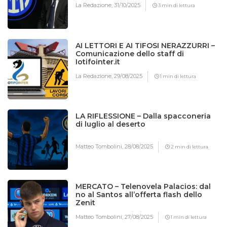
La Redazione,
31/10/2025
3 min di lettura
AI LETTORI E AI TIFOSI NERAZZURRI –
Comunicazione dello staff di
Iotifointer.it
La Redazione,
29/08/2025
1 min di lettura
LA RIFLESSIONE – Dalla spacconeria
di luglio al deserto
Matteo Tombolini,
28/08/2025
2 min di lettura
MERCATO – Telenovela Palacios: dal
no al Santos all’offerta flash dello
Zenit
Matteo Tombolini,
27/08/2025
1 min di lettura