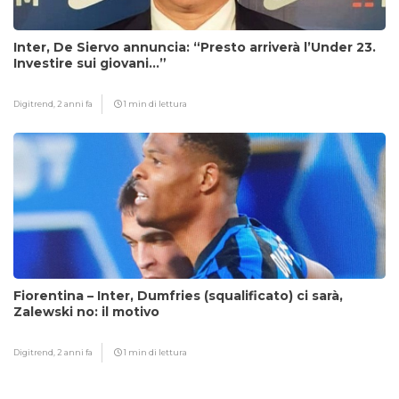
Inter, De Siervo annuncia: “Presto arriverà l’Under 23.
Investire sui giovani…”
Digitrend,
2 anni fa
1 min di lettura
Fiorentina – Inter, Dumfries (squalificato) ci sarà,
Zalewski no: il motivo
Digitrend,
2 anni fa
1 min di lettura