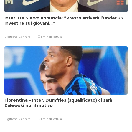
Inter, De Siervo annuncia: “Presto arriverà l’Under 23.
Investire sui giovani…”
Digitrend,
2 anni fa
1 min di lettura
Fiorentina – Inter, Dumfries (squalificato) ci sarà,
Zalewski no: il motivo
Digitrend,
2 anni fa
1 min di lettura