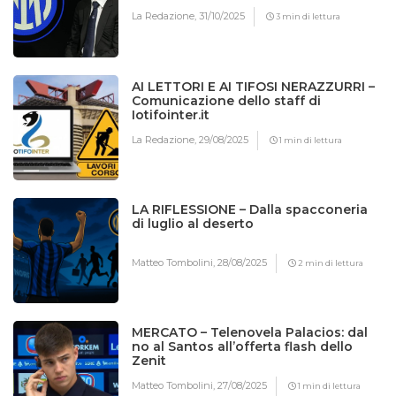
La Redazione,
31/10/2025
3 min di lettura
AI LETTORI E AI TIFOSI NERAZZURRI –
Comunicazione dello staff di
Iotifointer.it
La Redazione,
29/08/2025
1 min di lettura
LA RIFLESSIONE – Dalla spacconeria
di luglio al deserto
Matteo Tombolini,
28/08/2025
2 min di lettura
MERCATO – Telenovela Palacios: dal
no al Santos all’offerta flash dello
Zenit
Matteo Tombolini,
27/08/2025
1 min di lettura