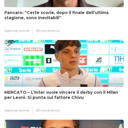
Pancaro: “Certe scorie, dopo il finale dell’ultima
stagione, sono inevitabili”
Digitrend,
1 anno fa
1 min di lettura
MERCATO – L’Inter vuole vincere il derby con il Milan
per Leoni. Si punta sul fattore Chivu
Digitrend,
1 anno fa
1 min di lettura