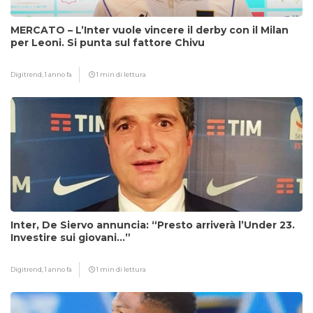
MERCATO – L’Inter vuole vincere il derby con il Milan
per Leoni. Si punta sul fattore Chivu
Digitrend,
1 anno fa
1 min di lettura
Inter, De Siervo annuncia: “Presto arriverà l’Under 23.
Investire sui giovani…”
Digitrend,
1 anno fa
1 min di lettura