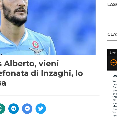
LASC
CLA
Alberto, vieni
lefonata di Inzaghi, lo
sa