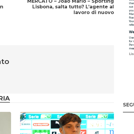
MERCATO – Joao Mario – Sporting
un
Lisbona, salta tutto? L’agente al
lavoro di nuovo
nto
RIA
SEG