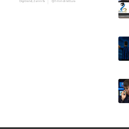
Digitrend,
2 anni fa
1 min di lettura