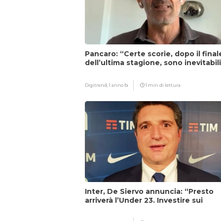
Pancaro: “Certe scorie, dopo il final
dell’ultima stagione, sono inevitabil
Digitrend,
1 anno fa
1 min di lettura
Inter, De Siervo annuncia: “Presto
arriverà l’Under 23. Investire sui
giovani…”