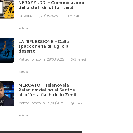
NERAZZURRI – Comunicazione
dello staff di Iotifointer.it
La Redazione,
29/08/2025
1 min di
lettura
LA RIFLESSIONE – Dalla
spacconeria di luglio al
deserto
Matteo Tombolini,
28/08/2025
2 min di
lettura
MERCATO – Telenovela
Palacios: dal no al Santos
all’offerta flash dello Zenit
Matteo Tombolini,
27/08/2025
1 min di
lettura