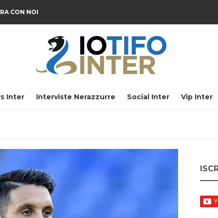
RA CON NOI
s Inter
Interviste Nerazzurre
Social Inter
Vip Inter
ISC