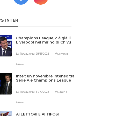
S INTER
Champions League, c’è già il
Liverpool nel mirino di Chivu
La Redazione,
28/11/2025
2 min di
lettura
Inter: un novembre intenso tra
Serie A e Champions League
La Redazione,
31/10/2025
3 min di
lettura
AI LETTORI E AI TIFOSI