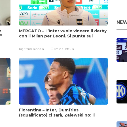
NEW
e
MERCATO – L’Inter vuole vincere il derby
i”
con il Milan per Leoni. Si punta sul
fattore Chivu
Digitrend,
1 anno fa
1 min di lettura
Fiorentina – Inter, Dumfries
(squalificato) ci sarà, Zalewski no: il
motivo