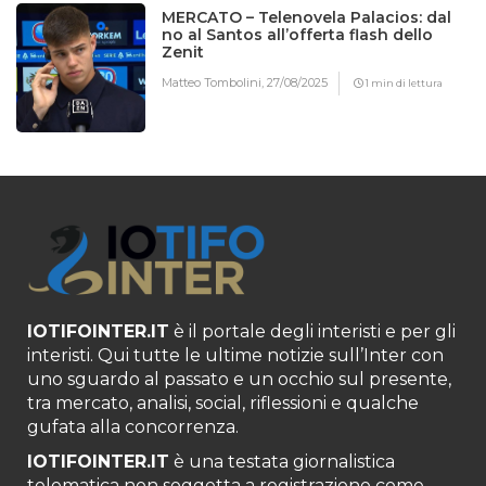
MERCATO – Telenovela Palacios: dal
no al Santos all’offerta flash dello
Zenit
Matteo Tombolini,
27/08/2025
1 min di lettura
IOTIFOINTER.IT
è il portale degli interisti e per gli
interisti. Qui tutte le ultime notizie sull’Inter con
uno sguardo al passato e un occhio sul presente,
tra mercato, analisi, social, riflessioni e qualche
gufata alla concorrenza.
IOTIFOINTER.IT
è una testata giornalistica
telematica non soggetta a registrazione come