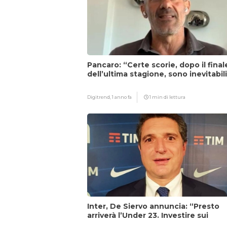
Pancaro: “Certe scorie, dopo il final
dell’ultima stagione, sono inevitabil
Digitrend,
1 anno fa
1 min di lettura
Inter, De Siervo annuncia: “Presto
arriverà l’Under 23. Investire sui
giovani…”