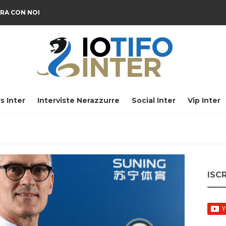
RA CON NOI
s Inter
Interviste Nerazzurre
Social Inter
Vip Inter
ISC