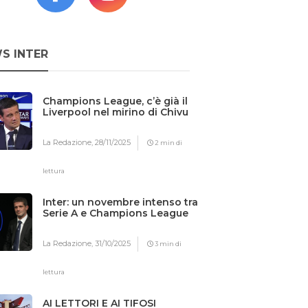
S INTER
Champions League, c’è già il
Liverpool nel mirino di Chivu
La Redazione,
28/11/2025
2 min di
lettura
Inter: un novembre intenso tra
Serie A e Champions League
La Redazione,
31/10/2025
3 min di
lettura
AI LETTORI E AI TIFOSI