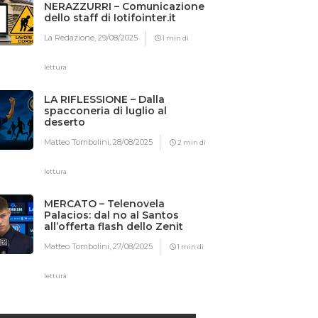
NERAZZURRI – Comunicazione
dello staff di Iotifointer.it
La Redazione,
29/08/2025
1 min di
lettura
LA RIFLESSIONE – Dalla
spacconeria di luglio al
deserto
Matteo Tombolini,
28/08/2025
2 min di
lettura
MERCATO – Telenovela
Palacios: dal no al Santos
all’offerta flash dello Zenit
Matteo Tombolini,
27/08/2025
1 min di
lettura