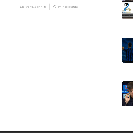
Digitrend,
2 anni fa
1 min di lettura