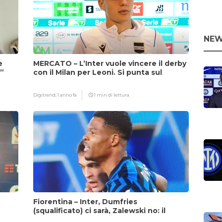
NEW
e
MERCATO – L’Inter vuole vincere il derby
i”
con il Milan per Leoni. Si punta sul
fattore Chivu
Digitrend,
1 anno fa
1 min di lettura
Fiorentina – Inter, Dumfries
(squalificato) ci sarà, Zalewski no: il
motivo