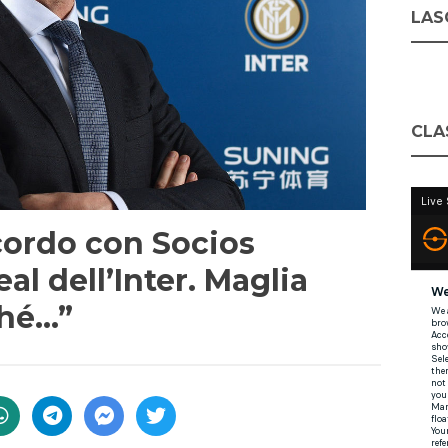
LASC
CLA
cordo con Socios
al dell’Inter. Maglia
ché…”