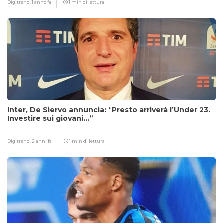
Digitrend,
1 anno fa
1 min di lettura
Inter, De Siervo annuncia: “Presto arriverà l’Under 23.
Investire sui giovani…”
Digitrend,
2 anni fa
1 min di lettura