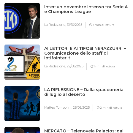
Inter: un novembre intenso tra Serie A
e Champions League
La Redazione,
31/10/2025
3 min di lettura
AI LETTORI E AI TIFOSI NERAZZURRI –
Comunicazione dello staff di
Iotifointer.it
La Redazione,
29/08/2025
1 min di lettura
LA RIFLESSIONE – Dalla spacconeria
di luglio al deserto
Matteo Tombolini,
28/08/2025
2 min di lettura
MERCATO – Telenovela Palacios: dal