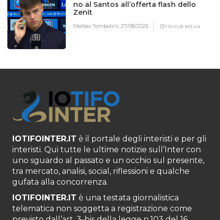
no al Santos all’offerta flash dello
Zenit
Matteo Tombolini,
27/08/2025
1 min di lettura
IOTIFOINTER.IT
è il portale degli interisti e per gli
interisti. Qui tutte le ultime notizie sull’Inter con
uno sguardo al passato e un occhio sul presente,
tra mercato, analisi, social, riflessioni e qualche
gufata alla concorrenza.
IOTIFOINTER.IT
è una testata giornalistica
telematica non soggetta a registrazione come
previsto dall’art. 3-bis della legge n.103 del 16