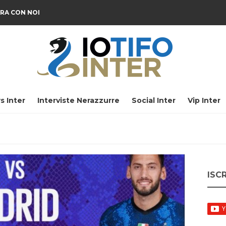
RA CON NOI
s Inter
Interviste Nerazzurre
Social Inter
Vip Inter
ISC