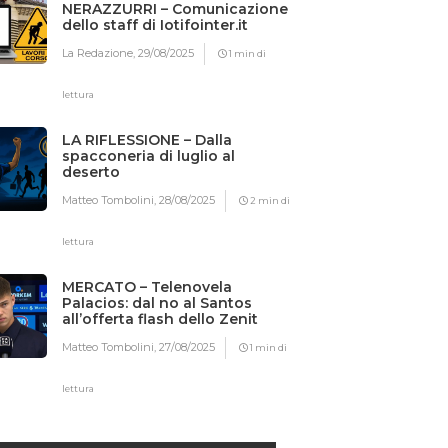
NERAZZURRI – Comunicazione
dello staff di Iotifointer.it
La Redazione,
29/08/2025
1 min di
lettura
LA RIFLESSIONE – Dalla
spacconeria di luglio al
deserto
Matteo Tombolini,
28/08/2025
2 min di
lettura
MERCATO – Telenovela
Palacios: dal no al Santos
all’offerta flash dello Zenit
Matteo Tombolini,
27/08/2025
1 min di
lettura