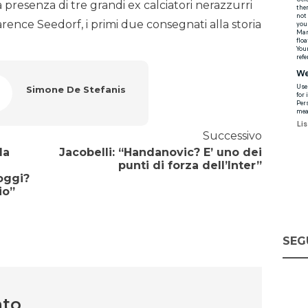
la presenza di tre grandi ex calciatori nerazzurri
arence Seedorf, i primi due consegnati alla storia
Simone De Stefanis
Successivo
la
Jacobelli: “Handanovic? E’ uno dei
punti di forza dell’Inter”
oggi?
io”
SEG
nto