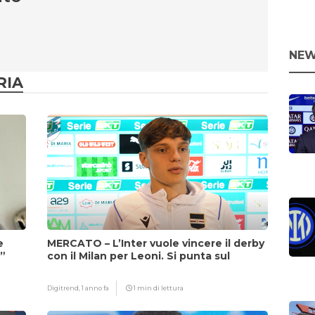
NEW
RIA
e
MERCATO – L’Inter vuole vincere il derby
i”
con il Milan per Leoni. Si punta sul
fattore Chivu
Digitrend,
1 anno fa
1 min di lettura