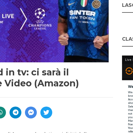
LASC
CLA
in tv: ci sarà il
e Video (Amazon)