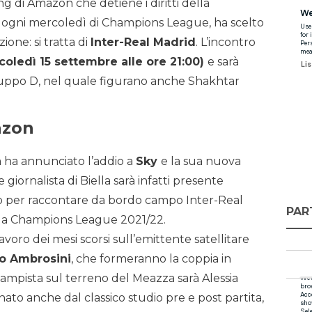
ng di Amazon che detiene i diritti della
 di ogni mercoledì di Champions League, ha scelto
one: si tratta di
Inter-Real Madrid
. L’incontro
oledì 15 settembre alle ore 21:00)
e sarà
gruppo D, nel quale figurano anche Shakhtar
mazon
a ha annunciato l’addio a
Sky
e la sua nuova
giornalista di Biella sarà infatti presente
ro per raccontare da bordo campo Inter-Real
PAR
lla Champions League 2021/22.
voro dei mesi scorsi sull’emittente satellitare
o Ambrosini
, che formeranno la coppia in
ampista sul terreno del Meazza sarà Alessia
ato anche dal classico studio pre e post partita,