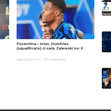
Fiorentina – Inter, Dumfries
(squalificato) ci sarà, Zalewski no: il
motivo
Digitrend,
2 anni fa
1 min di lettura