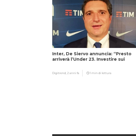
Inter, De Siervo annuncia: “Presto
arriverà l’Under 23. Investire sui
giovani…”
Digitrend,
2 anni fa
1 min di lettura