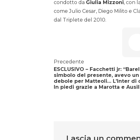
condotto da
Giulia Mizzoni
, con 
come Julio Cesar, Diego Milito e Cl
dal Triplete del 2010.
Precedente
ESCLUSIVO – Facchetti jr: “Barel
simbolo del presente, avevo un
debole per Matteoli… L’Inter di 
In piedi grazie a Marotta e Ausil
Lascia un comme