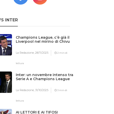
S INTER
Champions League, c’è già il
Liverpool nel mirino di Chivu
La Redazione,
28/11/2025
2 min di
lettura
Inter: un novembre intenso tra
Serie A e Champions League
La Redazione,
31/10/2025
3 min di
lettura
AI LETTORI E AI TIFOSI