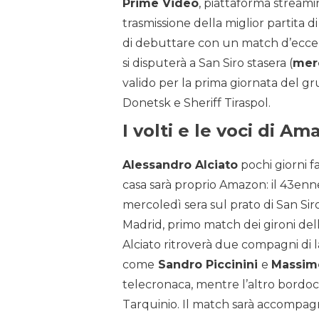
Prime Video
, piattaforma streami
trasmissione della miglior partita
di debuttare con un match d’eccezi
si disputerà a San Siro stasera (
merc
valido per la prima giornata del 
Donetsk e Sheriff Tiraspol.
I volti e le voci di A
Alessandro Alciato
pochi giorni f
casa sarà proprio Amazon: il 43enne 
mercoledì sera sul prato di San Si
Madrid, primo match dei gironi de
Alciato ritroverà due compagni di la
come
Sandro Piccinini
e
Massim
telecronaca, mentre l’altro bordoc
Tarquinio. Il match sarà accompagn