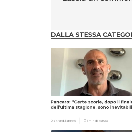
DALLA STESSA CATEGO
Pancaro: “Certe scorie, dopo il final
dell’ultima stagione, sono inevitabil
Digitrend,
1 anno fa
1 min di lettura