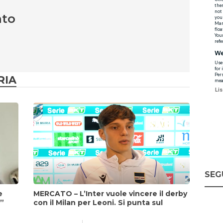
nto
RIA
SEG
e
MERCATO – L’Inter vuole vincere il derby
i”
con il Milan per Leoni. Si punta sul
fattore Chivu