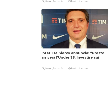
Digitrend,
1 anno fa
1 min di lettura
Inter, De Siervo annuncia: “Presto
arriverà l’Under 23. Investire sui
giovani…”
Digitrend,
1 anno fa
1 min di lettura