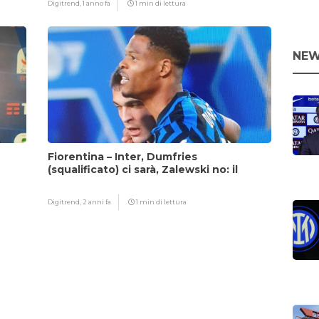
Digitrend,
1 anno fa
1 min di lettura
NEW
Fiorentina – Inter, Dumfries
(squalificato) ci sarà, Zalewski no: il
motivo
Digitrend,
2 anni fa
1 min di lettura