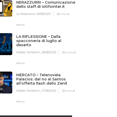
NERAZZURRI – Comunicazione
dello staff di Iotifointer.it
La Redazione,
29/08/2025
1 min di
lettura
LA RIFLESSIONE – Dalla
spacconeria di luglio al
deserto
Matteo Tombolini,
28/08/2025
2 min di
lettura
MERCATO – Telenovela
Palacios: dal no al Santos
all’offerta flash dello Zenit
Matteo Tombolini,
27/08/2025
1 min di
lettura