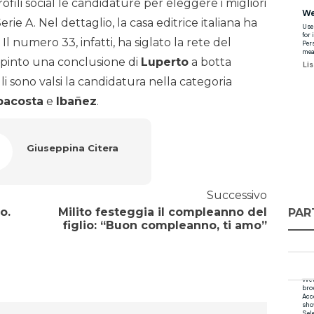
ofili social le candidature per eleggere i migliori
rie A. Nel dettaglio, la casa editrice italiana ha
. Il numero 33, infatti, ha siglato la rete del
spinto una conclusione di
Luperto
a botta
gli sono valsi la candidatura nella categoria
pacosta
e
Ibañez
.
Giuseppina Citera
Successivo
o.
Milito festeggia il compleanno del
PAR
figlio: “Buon compleanno, ti amo”