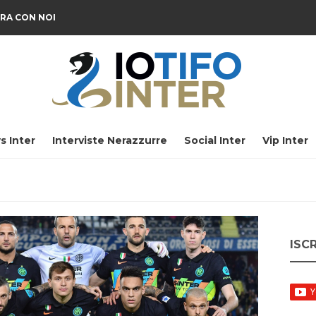
RA CON NOI
s Inter
Interviste Nerazzurre
Social Inter
Vip Inter
ISC