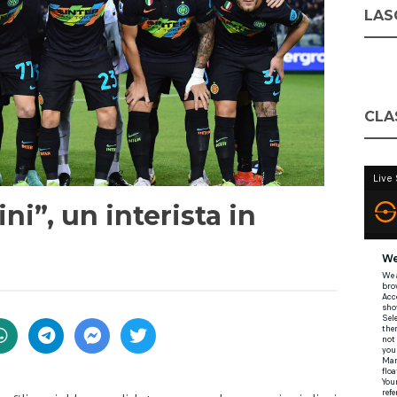
LASC
CLA
ni”, un interista in