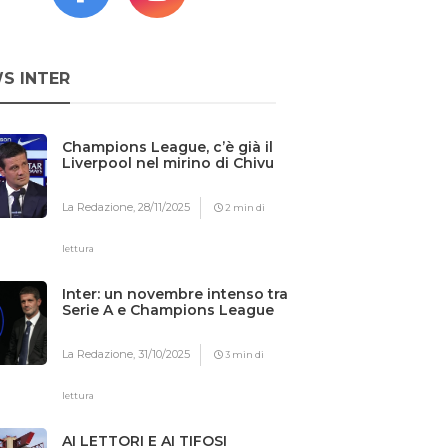
S INTER
Champions League, c’è già il
Liverpool nel mirino di Chivu
La Redazione,
28/11/2025
2 min di
lettura
Inter: un novembre intenso tra
Serie A e Champions League
La Redazione,
31/10/2025
3 min di
lettura
AI LETTORI E AI TIFOSI