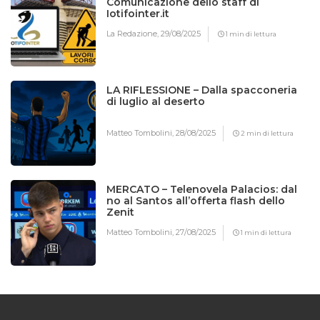
Comunicazione dello staff di
Iotifointer.it
La Redazione,
29/08/2025
1 min di lettura
LA RIFLESSIONE – Dalla spacconeria
di luglio al deserto
Matteo Tombolini,
28/08/2025
2 min di lettura
MERCATO – Telenovela Palacios: dal
no al Santos all’offerta flash dello
Zenit
Matteo Tombolini,
27/08/2025
1 min di lettura