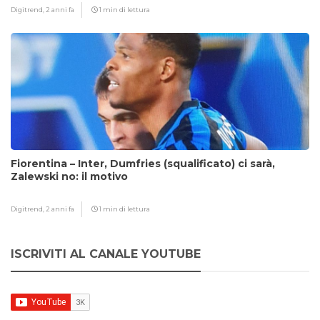
Digitrend,
2 anni fa
1 min di lettura
Fiorentina – Inter, Dumfries (squalificato) ci sarà,
Zalewski no: il motivo
Digitrend,
2 anni fa
1 min di lettura
ISCRIVITI AL CANALE YOUTUBE