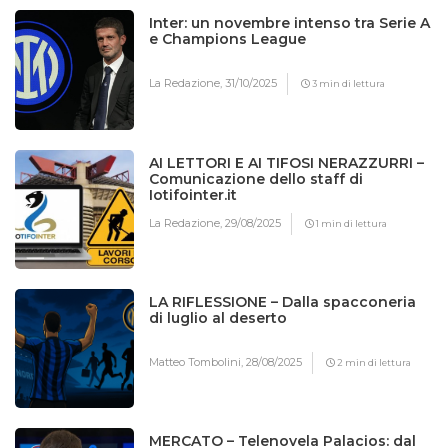
Inter: un novembre intenso tra Serie A
e Champions League
La Redazione,
31/10/2025
3 min di lettura
AI LETTORI E AI TIFOSI NERAZZURRI –
Comunicazione dello staff di
Iotifointer.it
La Redazione,
29/08/2025
1 min di lettura
LA RIFLESSIONE – Dalla spacconeria
di luglio al deserto
Matteo Tombolini,
28/08/2025
2 min di lettura
MERCATO – Telenovela Palacios: dal