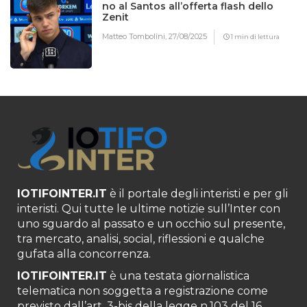
no al Santos all’offerta flash dello
Zenit
Matteo Tombolini,
27/08/2025
1 min di lettura
IOTIFOINTER.IT
è il portale degli interisti e per gli
interisti. Qui tutte le ultime notizie sull’Inter con
uno sguardo al passato e un occhio sul presente,
tra mercato, analisi, social, riflessioni e qualche
gufata alla concorrenza.
IOTIFOINTER.IT
è una testata giornalistica
telematica non soggetta a registrazione come
previsto dall’art. 3-bis della legge n.103 del 16