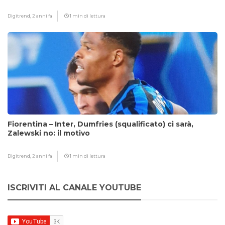
Digitrend,
2 anni fa
1 min di lettura
Fiorentina – Inter, Dumfries (squalificato) ci sarà,
Zalewski no: il motivo
Digitrend,
2 anni fa
1 min di lettura
ISCRIVITI AL CANALE YOUTUBE