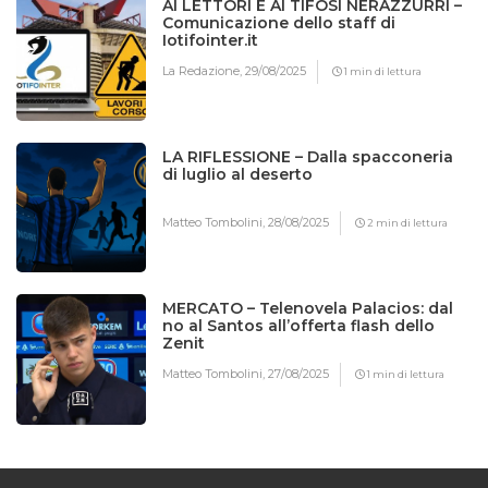
AI LETTORI E AI TIFOSI NERAZZURRI –
Comunicazione dello staff di
Iotifointer.it
La Redazione,
29/08/2025
1 min di lettura
LA RIFLESSIONE – Dalla spacconeria
di luglio al deserto
Matteo Tombolini,
28/08/2025
2 min di lettura
MERCATO – Telenovela Palacios: dal
no al Santos all’offerta flash dello
Zenit
Matteo Tombolini,
27/08/2025
1 min di lettura