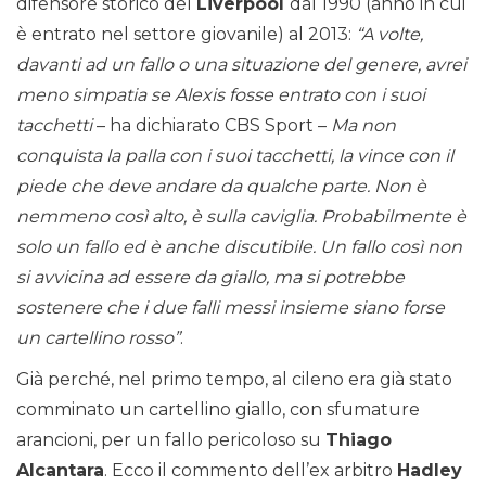
difensore storico del
Liverpool
dal 1990 (anno in cui
è entrato nel settore giovanile) al 2013:
“A volte,
davanti ad un fallo o una situazione del genere, avrei
meno simpatia se Alexis fosse entrato con i suoi
tacchetti
– ha dichiarato CBS Sport –
Ma non
conquista la palla con i suoi tacchetti, la vince con il
piede che deve andare da qualche parte. Non è
nemmeno così alto, è sulla caviglia. Probabilmente è
solo un fallo ed è anche discutibile. Un fallo così non
si avvicina ad essere da giallo, ma si potrebbe
sostenere che i due falli messi insieme siano forse
un cartellino rosso”
.
Già perché, nel primo tempo, al cileno era già stato
comminato un cartellino giallo, con sfumature
arancioni, per un fallo pericoloso su
Thiago
Alcantara
. Ecco il commento dell’ex arbitro
Hadley