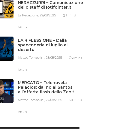
NERAZZURRI – Comunicazione
dello staff di Iotifointer.it
La Redazione,
29/08/2025
1 min di
lettura
LA RIFLESSIONE – Dalla
spacconeria di luglio al
deserto
Matteo Tombolini,
28/08/2025
2 min di
lettura
MERCATO – Telenovela
Palacios: dal no al Santos
all’offerta flash dello Zenit
Matteo Tombolini,
27/08/2025
1 min di
lettura