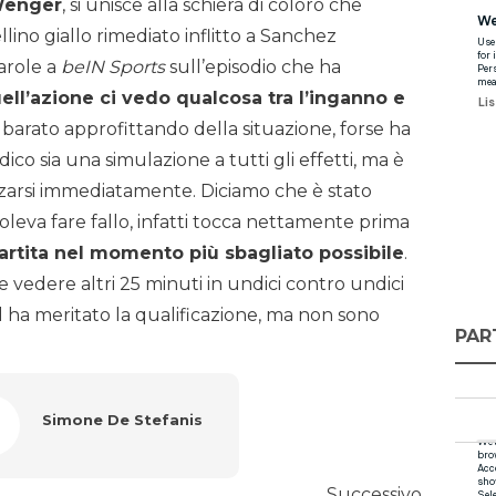
Wenger
, si unisce alla schiera di coloro che
lino giallo rimediato inflitto a Sanchez
arole a
beIN Sports
sull’episodio che ha
uell’azione ci vedo qualcosa tra l’inganno e
 barato approfittando della situazione, forse ha
co sia una simulazione a tutti gli effetti, ma è
alzarsi immediatamente. Diciamo che è stato
leva fare fallo, infatti tocca nettamente prima
partita nel momento più sbagliato possibile
.
 vedere altri 25 minuti in undici contro undici
ol ha meritato la qualificazione, ma non sono
PAR
Simone De Stefanis
Successivo