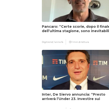
Pancaro: “Certe scorie, dopo il final
dell’ultima stagione, sono inevitabil
Digitrend,
1 anno fa
1 min di lettura
Inter, De Siervo annuncia: “Presto
arriverà l’Under 23. Investire sui
giovani…”