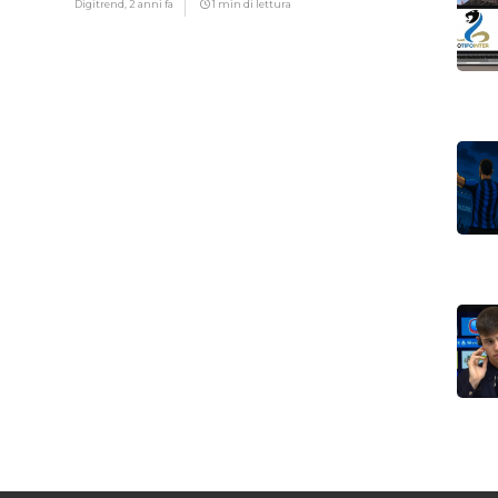
Digitrend,
2 anni fa
1 min di lettura