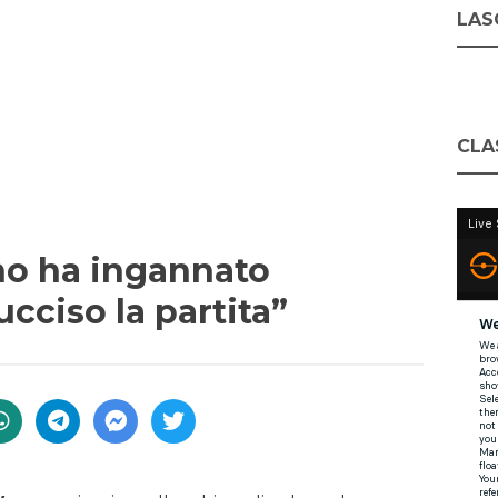
LASC
CLA
o ha ingannato
ucciso la partita”