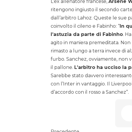
L’ex allenatore francese,
Arsene 
ritengono ingiusto il secondo cartel
dall’arbitro Lahoz. Queste le sue p
coinvolto il cileno e Fabinho: “
In q
l’astuzia da parte di Fabinho
. Ha
agito in maniera premeditata. Non di
rimasto a lungo a terra invece di 
furbo. Sanchez, ovviamente, non vo
il pallone.
L’arbitro ha ucciso la 
Sarebbe stato davvero interessante
con l’Inter in vantaggio. Il Liverpo
d’accordo con il rosso a Sanchez”.
Precedente