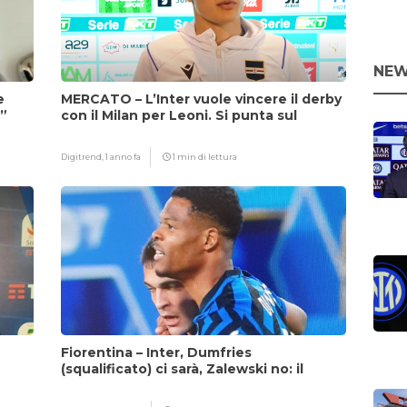
NEW
e
MERCATO – L’Inter vuole vincere il derby
i”
con il Milan per Leoni. Si punta sul
fattore Chivu
Digitrend,
1 anno fa
1 min di lettura
Fiorentina – Inter, Dumfries
(squalificato) ci sarà, Zalewski no: il
motivo