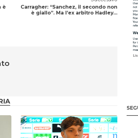
n è
Carragher: “Sanchez, il secondo non
è giallo”. Ma l’ex arbitro Hadley…
nto
RIA
SEG