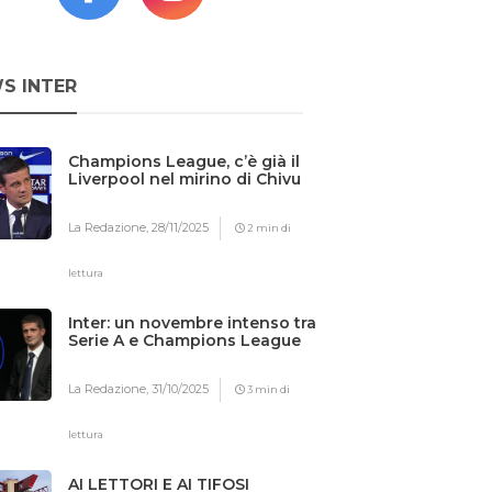
S INTER
Champions League, c’è già il
Liverpool nel mirino di Chivu
La Redazione,
28/11/2025
2 min di
lettura
Inter: un novembre intenso tra
Serie A e Champions League
La Redazione,
31/10/2025
3 min di
lettura
AI LETTORI E AI TIFOSI