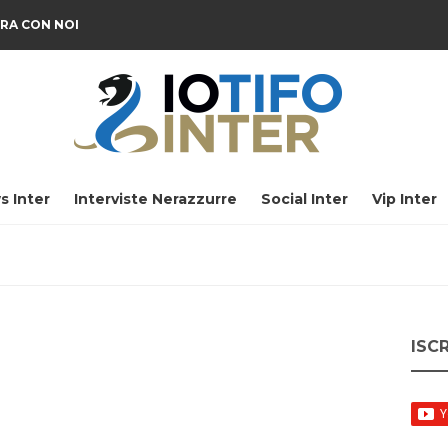
RA CON NOI
s Inter
Interviste Nerazzurre
Social Inter
Vip Inter
ISC