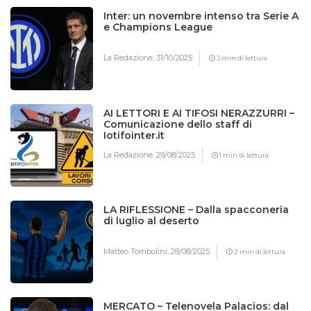
Inter: un novembre intenso tra Serie A
e Champions League
La Redazione,
31/10/2025
3 min di lettura
AI LETTORI E AI TIFOSI NERAZZURRI –
Comunicazione dello staff di
Iotifointer.it
La Redazione,
29/08/2025
1 min di lettura
LA RIFLESSIONE – Dalla spacconeria
di luglio al deserto
Matteo Tombolini,
28/08/2025
2 min di lettura
MERCATO – Telenovela Palacios: dal