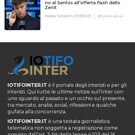
no al Santos all’offerta flash dello
Zenit
Matteo Tombolini,
27/08/2025
1 min di lettura
IOTIFOINTER.IT
è il portale degli interisti e per gli
interisti. Qui tutte le ultime notizie sull’Inter con
uno sguardo al passato e un occhio sul presente,
tra mercato, analisi, social, riflessioni e qualche
gufata alla concorrenza.
IOTIFOINTER.IT
è una testata giornalistica
telematica non soggetta a registrazione come
previsto dall’art. 3-bis della legge n.103 del 16