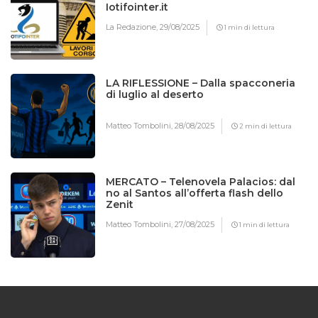
Iotifointer.it
La Redazione,
29/08/2025
1 min di lettura
LA RIFLESSIONE – Dalla spacconeria
di luglio al deserto
Matteo Tombolini,
28/08/2025
2 min di lettura
MERCATO – Telenovela Palacios: dal
no al Santos all’offerta flash dello
Zenit
Matteo Tombolini,
27/08/2025
1 min di lettura