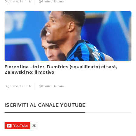
Digitrend,
2 anni fa
1 min di lettura
Fiorentina – Inter, Dumfries (squalificato) ci sarà,
Zalewski no: il motivo
Digitrend,
2 anni fa
1 min di lettura
ISCRIVITI AL CANALE YOUTUBE