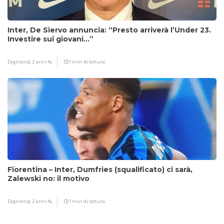
Inter, De Siervo annuncia: “Presto arriverà l’Under 23.
Investire sui giovani…”
Digitrend,
2 anni fa
1 min di lettura
Fiorentina – Inter, Dumfries (squalificato) ci sarà,
Zalewski no: il motivo
Digitrend,
2 anni fa
1 min di lettura