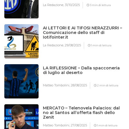
La Redazione,
31/10/2025
3 min di lettura
AI LETTORI E AI TIFOSI NERAZZURRI –
Comunicazione dello staff di
Iotifointer.it
La Redazione,
29/08/2025
1 min di lettura
LA RIFLESSIONE – Dalla spacconeria
di luglio al deserto
Matteo Tombolini,
28/08/2025
2 min di lettura
MERCATO – Telenovela Palacios: dal
no al Santos all’offerta flash dello
Zenit
Matteo Tombolini,
27/08/2025
1 min di lettura