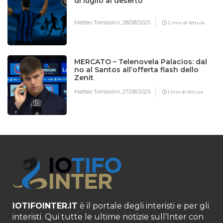
di luglio al deserto
Matteo Tombolini,
28/08/2025
2 min di lettura
MERCATO – Telenovela Palacios: dal
no al Santos all’offerta flash dello
Zenit
Matteo Tombolini,
27/08/2025
1 min di lettura
IOTIFOINTER.IT
è il portale degli interisti e per gli
interisti. Qui tutte le ultime notizie sull’Inter con