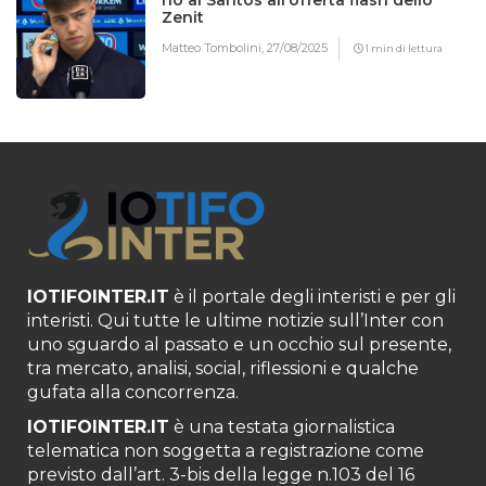
no al Santos all’offerta flash dello
Zenit
Matteo Tombolini,
27/08/2025
1 min di lettura
IOTIFOINTER.IT
è il portale degli interisti e per gli
interisti. Qui tutte le ultime notizie sull’Inter con
uno sguardo al passato e un occhio sul presente,
tra mercato, analisi, social, riflessioni e qualche
gufata alla concorrenza.
IOTIFOINTER.IT
è una testata giornalistica
telematica non soggetta a registrazione come
previsto dall’art. 3-bis della legge n.103 del 16