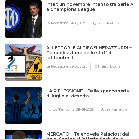
Inter: un novembre intenso tra Serie A
e Champions League
La Redazione,
31/10/2025
3 min di lettura
AI LETTORI E AI TIFOSI NERAZZURRI –
Comunicazione dello staff di
Iotifointer.it
La Redazione,
29/08/2025
1 min di lettura
LA RIFLESSIONE – Dalla spacconeria
di luglio al deserto
Matteo Tombolini,
28/08/2025
2 min di lettura
MERCATO – Telenovela Palacios: dal