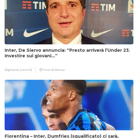
Inter, De Siervo annuncia: “Presto arriverà l’Under 23.
Investire sui giovani…”
Digitrend,
2 anni fa
1 min di lettura
Fiorentina – Inter, Dumfries (squalificato) ci sarà,