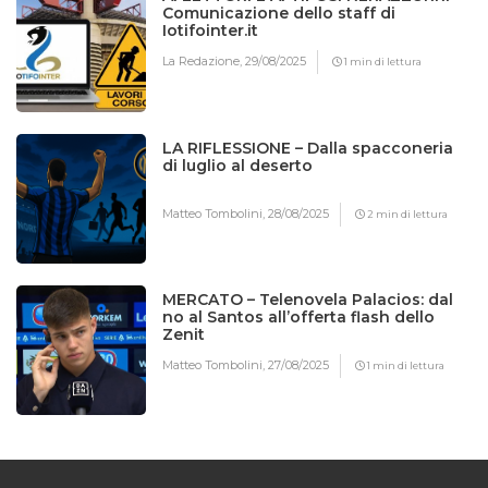
Comunicazione dello staff di
Iotifointer.it
La Redazione,
29/08/2025
1 min di lettura
LA RIFLESSIONE – Dalla spacconeria
di luglio al deserto
Matteo Tombolini,
28/08/2025
2 min di lettura
MERCATO – Telenovela Palacios: dal
no al Santos all’offerta flash dello
Zenit
Matteo Tombolini,
27/08/2025
1 min di lettura