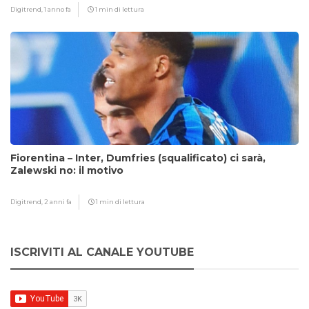
Digitrend,
1 anno fa
1 min di lettura
Fiorentina – Inter, Dumfries (squalificato) ci sarà,
Zalewski no: il motivo
Digitrend,
2 anni fa
1 min di lettura
ISCRIVITI AL CANALE YOUTUBE