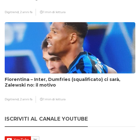
Digitrend,
2 anni fa
1 min di lettura
Fiorentina – Inter, Dumfries (squalificato) ci sarà,
Zalewski no: il motivo
Digitrend,
2 anni fa
1 min di lettura
ISCRIVITI AL CANALE YOUTUBE