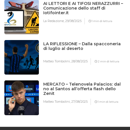
AI LETTORI E AI TIFOSI NERAZZURRI –
Comunicazione dello staff di
Iotifointer.it
La Redazione,
29/08/2025
1 min di lettura
LA RIFLESSIONE – Dalla spacconeria
di luglio al deserto
Matteo Tombolini,
28/08/2025
2 min di lettura
MERCATO – Telenovela Palacios: dal
no al Santos all’offerta flash dello
Zenit
Matteo Tombolini,
27/08/2025
1 min di lettura