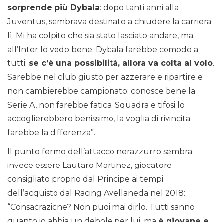
sorprende più Dybala
: dopo tanti anni alla
Juventus, sembrava destinato a chiudere la carriera
lì. Mi ha colpito che sia stato lasciato andare, ma
all’Inter lo vedo bene. Dybala farebbe comodo a
tutti:
se c’è una possibilità, allora va colta al volo
.
Sarebbe nel club giusto per azzerare e ripartire e
non cambierebbe campionato: conosce bene la
Serie A, non farebbe fatica. Squadra e tifosi lo
accoglierebbero benissimo, la voglia di rivincita
farebbe la differenza”.
Il punto fermo dell’attacco nerazzurro sembra
invece essere Lautaro Martinez, giocatore
consigliato proprio dal Principe ai tempi
dell’acquisto dal Racing Avellaneda nel 2018:
“Consacrazione? Non puoi mai dirlo. Tutti sanno
quanto io abbia un debole per lui, ma
è giovane e