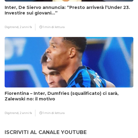
Inter, De Siervo annuncia: “Presto arriverà l’Under 23.
Investire sui giovani…”
Digitrend,
2 anni fa
1 min di lettura
Fiorentina – Inter, Dumfries (squalificato) ci sarà,
Zalewski no: il motivo
Digitrend,
2 anni fa
1 min di lettura
ISCRIVITI AL CANALE YOUTUBE