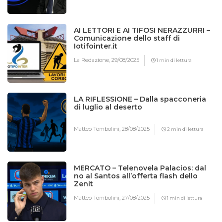
AI LETTORI E AI TIFOSI NERAZZURRI –
Comunicazione dello staff di
Iotifointer.it
La Redazione,
29/08/2025
1 min di lettura
LA RIFLESSIONE – Dalla spacconeria
di luglio al deserto
Matteo Tombolini,
28/08/2025
2 min di lettura
MERCATO – Telenovela Palacios: dal
no al Santos all’offerta flash dello
Zenit
Matteo Tombolini,
27/08/2025
1 min di lettura