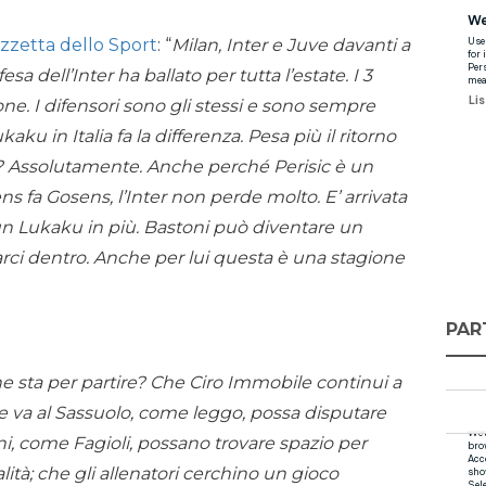
zzetta dello Sport
: “
Milan, Inter e Juve davanti a
fesa dell’Inter ha ballato per tutta l’estate. I 3
ne. I difensori sono gli stessi e sono sempre
ukaku in Italia fa la differenza. Pesa più il ritorno
c? Assolutamente. Anche perché Perisic è un
s fa Gosens, l’Inter non perde molto. E’ arrivata
 un Lukaku in più. Bastoni può diventare un
ci dentro. Anche per lui questa è una stagione
PAR
 sta per partire? Che Ciro Immobile continui a
se va al Sassuolo, come leggo, possa disputare
i, come Fagioli, possano trovare spazio per
ità; che gli allenatori cerchino un gioco