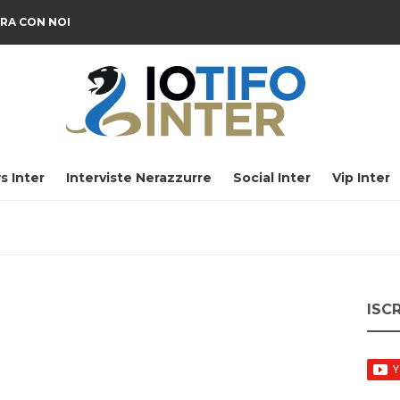
RA CON NOI
s Inter
Interviste Nerazzurre
Social Inter
Vip Inter
ISC