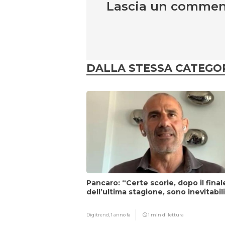
Lascia un comme
DALLA STESSA CATEGO
Pancaro: “Certe scorie, dopo il final
dell’ultima stagione, sono inevitabil
Digitrend,
1 anno fa
1 min di lettura