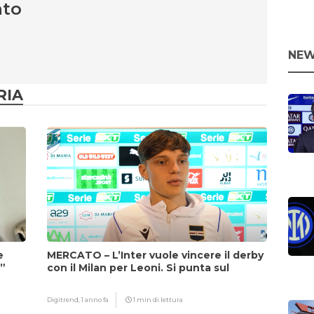
nto
NEW
RIA
e
MERCATO – L’Inter vuole vincere il derby
i”
con il Milan per Leoni. Si punta sul
fattore Chivu
Digitrend,
1 anno fa
1 min di lettura