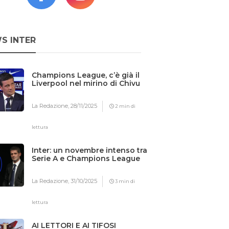
S INTER
Champions League, c’è già il
Liverpool nel mirino di Chivu
La Redazione,
28/11/2025
2 min di
lettura
Inter: un novembre intenso tra
Serie A e Champions League
La Redazione,
31/10/2025
3 min di
lettura
AI LETTORI E AI TIFOSI