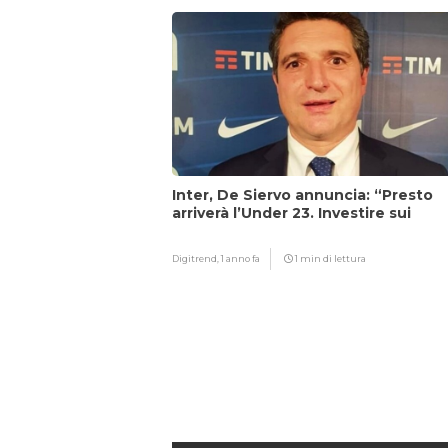
Inter, De Siervo annuncia: “Presto
arriverà l’Under 23. Investire sui
giovani…”
Digitrend,
1 anno fa
1 min di lettura