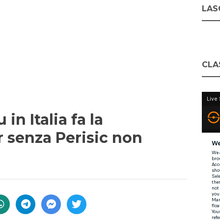
LASC
CLA
in Italia fa la
er senza Perisic non