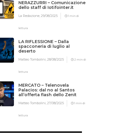
NERAZZURRI – Comunicazione
dello staff di Iotifointer.it
La Redazione,
29/08/2025
1 min di
lettura
LA RIFLESSIONE – Dalla
spacconeria di luglio al
deserto
Matteo Tombolini,
28/08/2025
2 min di
lettura
MERCATO – Telenovela
Palacios: dal no al Santos
all’offerta flash dello Zenit
Matteo Tombolini,
27/08/2025
1 min di
lettura