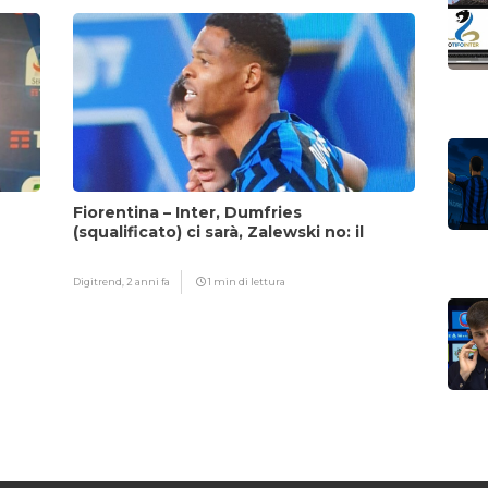
Fiorentina – Inter, Dumfries
(squalificato) ci sarà, Zalewski no: il
motivo
Digitrend,
2 anni fa
1 min di lettura