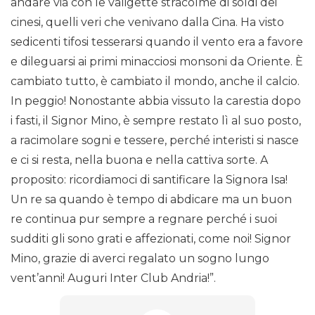
andare via con le valigette stracolme di soldi dei
cinesi, quelli veri che venivano dalla Cina. Ha visto
sedicenti tifosi tesserarsi quando il vento era a favore
e dileguarsi ai primi minacciosi monsoni da Oriente. È
cambiato tutto, è cambiato il mondo, anche il calcio.
In peggio! Nonostante abbia vissuto la carestia dopo
i fasti, il Signor Mino, è sempre restato lì al suo posto,
a racimolare sogni e tessere, perché interisti si nasce
e ci si resta, nella buona e nella cattiva sorte. A
proposito: ricordiamoci di santificare la Signora Isa!
Un re sa quando è tempo di abdicare ma un buon
re continua pur sempre a regnare perché i suoi
sudditi gli sono grati e affezionati, come noi! Signor
Mino, grazie di averci regalato un sogno lungo
vent’anni! Auguri Inter Club Andria!”.