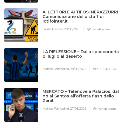
AI LETTORI E AI TIFOSI NERAZZURRI –
Comunicazione dello staff di
Iotifointer.it
La Redazione,
29/08/2025
1 min di lettura
LA RIFLESSIONE – Dalla spacconeria
di luglio al deserto
Matteo Tombolini,
28/08/2025
2 min di lettura
MERCATO – Telenovela Palacios: dal
no al Santos all’offerta flash dello
Zenit
Matteo Tombolini,
27/08/2025
1 min di lettura