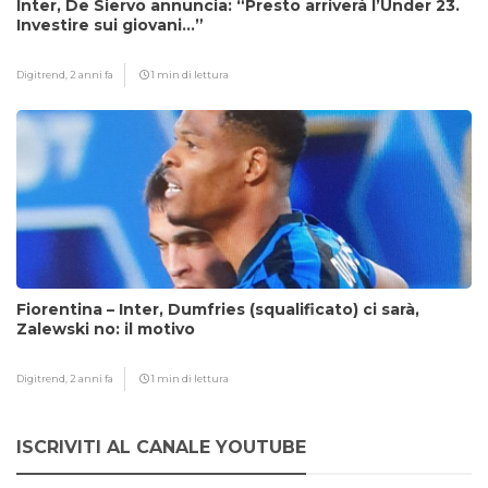
Inter, De Siervo annuncia: “Presto arriverà l’Under 23.
Investire sui giovani…”
Digitrend,
2 anni fa
1 min di lettura
Fiorentina – Inter, Dumfries (squalificato) ci sarà,
Zalewski no: il motivo
Digitrend,
2 anni fa
1 min di lettura
ISCRIVITI AL CANALE YOUTUBE