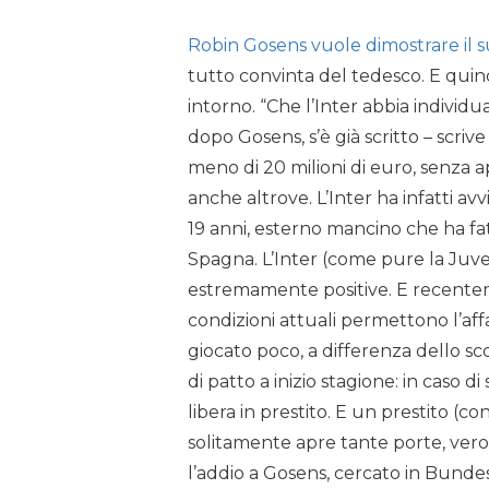
Robin Gosens vuole dimostrare il su
tutto convinta del tedesco. E quind
intorno. “Che l’Inter abbia individua
dopo Gosens, s’è già scritto – scrive
meno di 20 milioni di euro, senza a
anche altrove. L’Inter ha infatti av
19 anni, esterno mancino che ha fatt
Spagna. L’Inter (come pure la Juve
estremamente positive. E recentem
condizioni attuali permettono l’af
giocato poco, a differenza dello sc
di patto a inizio stagione: in caso d
libera in prestito. E un prestito (con
solitamente apre tante porte, vero
l’addio a Gosens, cercato in Bundes