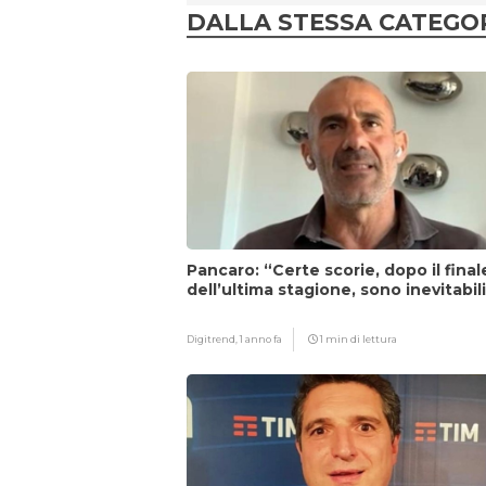
DALLA STESSA CATEGO
Pancaro: “Certe scorie, dopo il final
dell’ultima stagione, sono inevitabil
Digitrend,
1 anno fa
1 min di lettura