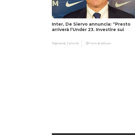
Inter, De Siervo annuncia: “Presto
arriverà l’Under 23. Investire sui
giovani…”
Digitrend,
2 anni fa
1 min di lettura