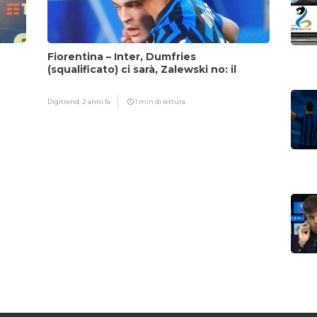
Fiorentina – Inter, Dumfries
(squalificato) ci sarà, Zalewski no: il
motivo
Digitrend,
2 anni fa
1 min di lettura