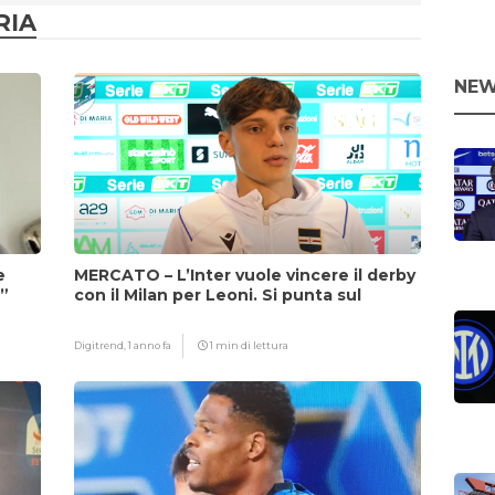
RIA
NEW
e
MERCATO – L’Inter vuole vincere il derby
i”
con il Milan per Leoni. Si punta sul
fattore Chivu
Digitrend,
1 anno fa
1 min di lettura