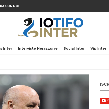
RA CON NOI
s Inter
Interviste Nerazzurre
Social Inter
Vip Inter
ISC