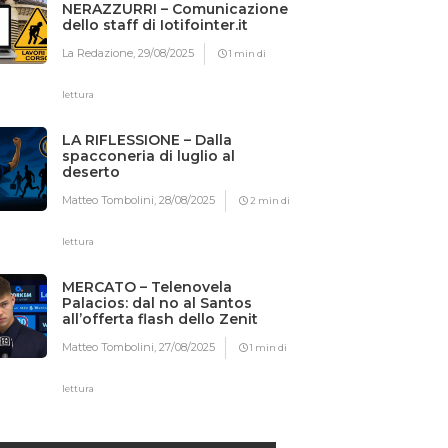
NERAZZURRI – Comunicazione
dello staff di Iotifointer.it
La Redazione,
29/08/2025
1 min di
lettura
LA RIFLESSIONE – Dalla
spacconeria di luglio al
deserto
Matteo Tombolini,
28/08/2025
2 min di
lettura
MERCATO – Telenovela
Palacios: dal no al Santos
all’offerta flash dello Zenit
Matteo Tombolini,
27/08/2025
1 min di
lettura