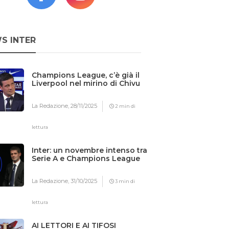
S INTER
Champions League, c’è già il
Liverpool nel mirino di Chivu
La Redazione,
28/11/2025
2 min di
lettura
Inter: un novembre intenso tra
Serie A e Champions League
La Redazione,
31/10/2025
3 min di
lettura
AI LETTORI E AI TIFOSI