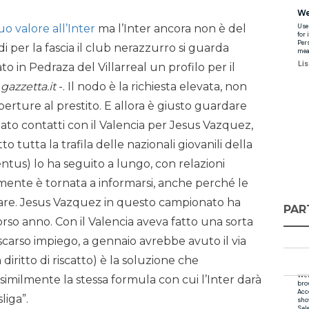
o valore all’Inter
ma l’Inter ancora non è del
i per la fascia il club nerazzurro si guarda
to in Pedraza del Villarreal un profilo per il
gazzetta.it
-. Il nodo è la richiesta elevata, non
perture al prestito. E allora è giusto guardare
viato contatti con il Valencia per Jesus Vazquez,
o tutta la trafila delle nazionali giovanili della
ntus) lo ha seguito a lungo, con relazioni
ente è tornata a informarsi, anche perché le
fare. Jesus Vazquez in questo campionato ha
PAR
orso anno. Con il Valencia aveva fatto una sorta
i scarso impiego, a gennaio avrebbe avuto il via
 diritto di riscatto) è la soluzione che
similmente la stessa formula con cui l’Inter darà
liga”.