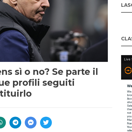
LASC
CLA
 sì o no? Se parte il
e profili seguiti
tituirlo