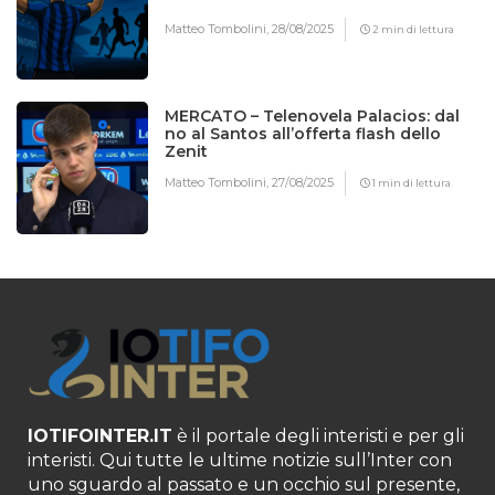
Matteo Tombolini,
28/08/2025
2 min di lettura
MERCATO – Telenovela Palacios: dal
no al Santos all’offerta flash dello
Zenit
Matteo Tombolini,
27/08/2025
1 min di lettura
IOTIFOINTER.IT
è il portale degli interisti e per gli
interisti. Qui tutte le ultime notizie sull’Inter con
uno sguardo al passato e un occhio sul presente,