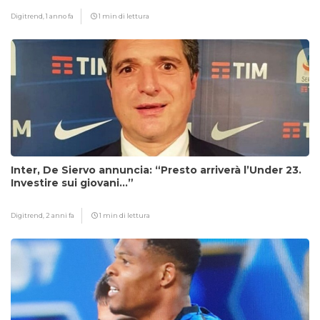
Digitrend,
1 anno fa
1 min di lettura
Inter, De Siervo annuncia: “Presto arriverà l’Under 23.
Investire sui giovani…”
Digitrend,
2 anni fa
1 min di lettura