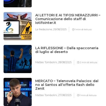
AI LETTORI E AI TIFOSI NERAZZURRI –
Comunicazione dello staff di
Iotifointer.it
La Redazione,
29/08/2025
1 min di lettura
LA RIFLESSIONE – Dalla spacconeria
di luglio al deserto
Matteo Tombolini,
28/08/2025
2 min di lettura
MERCATO – Telenovela Palacios: dal
no al Santos all’offerta flash dello
Zenit
Matteo Tombolini,
27/08/2025
1 min di lettura