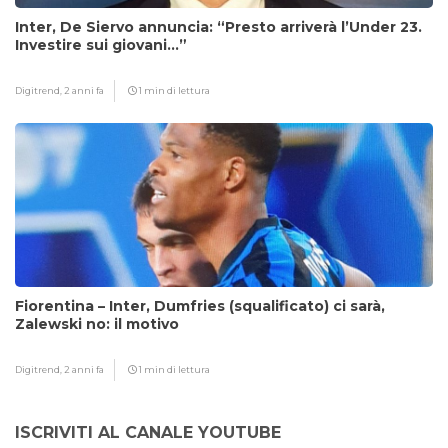
Inter, De Siervo annuncia: “Presto arriverà l’Under 23.
Investire sui giovani…”
Digitrend,
2 anni fa
1 min di lettura
Fiorentina – Inter, Dumfries (squalificato) ci sarà,
Zalewski no: il motivo
Digitrend,
2 anni fa
1 min di lettura
ISCRIVITI AL CANALE YOUTUBE